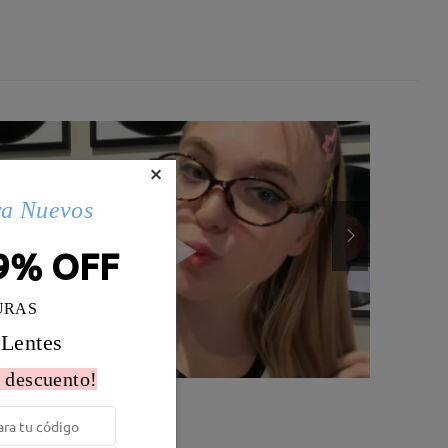
×
ra Nuevos
9% OFF
URAS
 Lentes
 descuento!
Peso:
11g