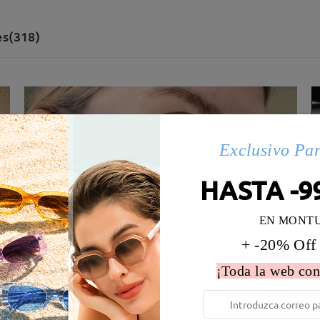
es(318)
Exclusivo Pa
HASTA -9
EN MONT
+ -20% Off
¡Toda la web con
 la montura:
127 mm
(
Paqueño
)
Diametro de lentes:
51 mm