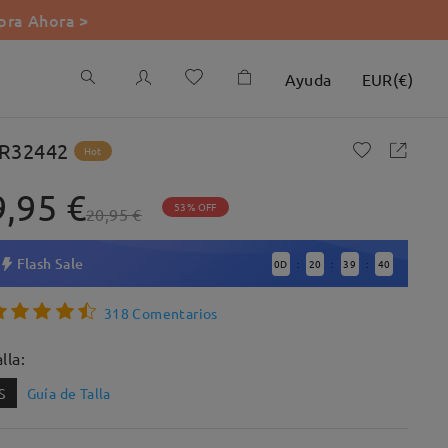
ra Ahora >
Ayuda
EUR
(
€
)
R32442
Hot
9,95 €
53% OFF
20,95 €
Flash Sale
0
D
20
39
39
:
:
:
318 Comentarios
lla:
S
Guía de Talla