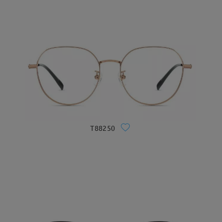
T88250