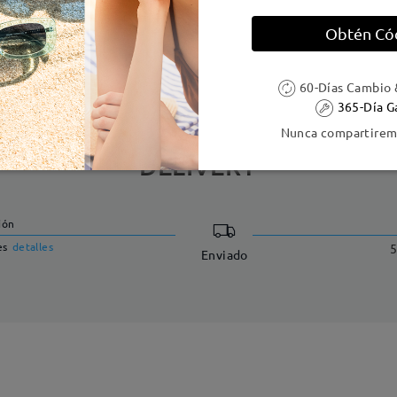
Obtén Có
e resorte:
No
Material de la montura:
Tr
60-Días Cambio 
365-Día G
Nunca compartiremo
DELIVERY
ión
es
detalles
5
Enviado