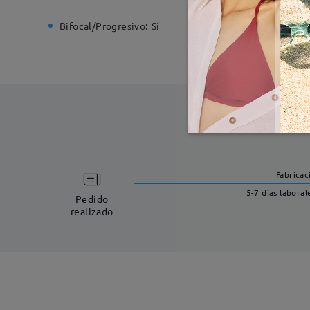
Bifocal/Progresivo:
Sí
Bisagra d
Fabricac
5-7 días laboral
Pedido
realizado