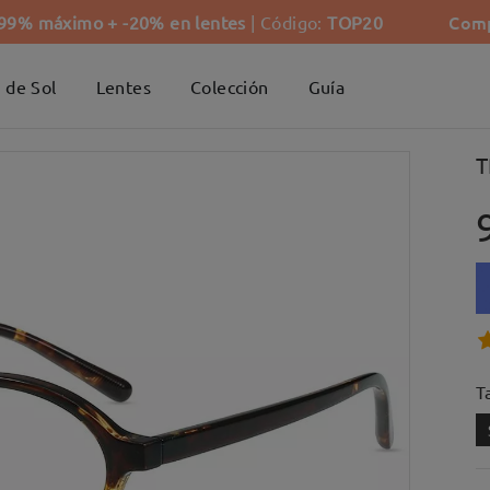
Comp
-99% máximo + -20% en lentes
| Código:
TOP20
 de Sol
Lentes
Colección
Guía
T
Ta