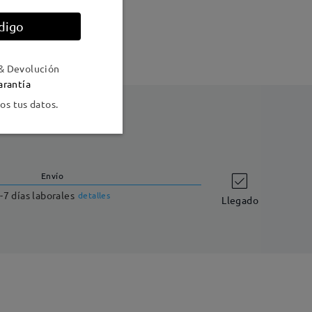
digo
& Devolución
arantía
s tus datos.
Envío
-7 días laborales
detalles
Llegado