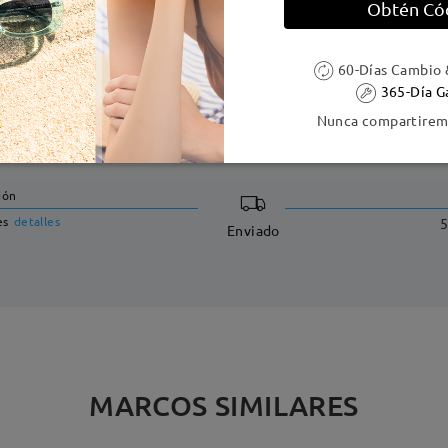
Obtén Có
60-Días Cambio 
365-Día G
Nunca compartiremo
DELIVERY
ión
es
detalles
5
Enviado
MARCOS SIMILARES