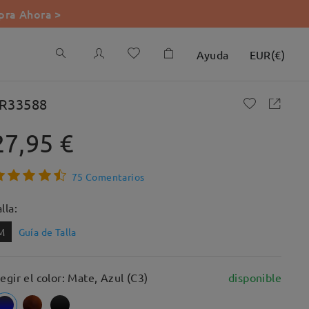
ra Ahora >
Ayuda
EUR
(
€
)
R33588
27,95 €
75 Comentarios
lla:
M
Guía de Talla
legir el color: Mate, Azul (C3)
disponible