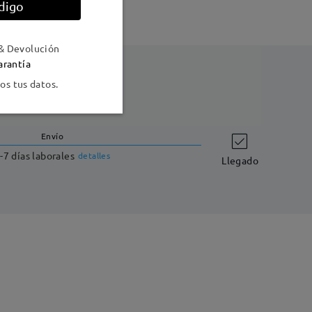
digo
& Devolución
arantía
s tus datos.
Envío
-7 días laborales
detalles
Llegado