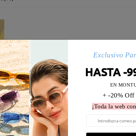
Exclusivo Pa
HASTA -9
EN MONT
+ -20% Off
¡Toda la web con
 la montura:
129 mm
(
Medio
)
Diametro de lentes:
52 mm
e resorte:
No
Material de la montura:
Tr