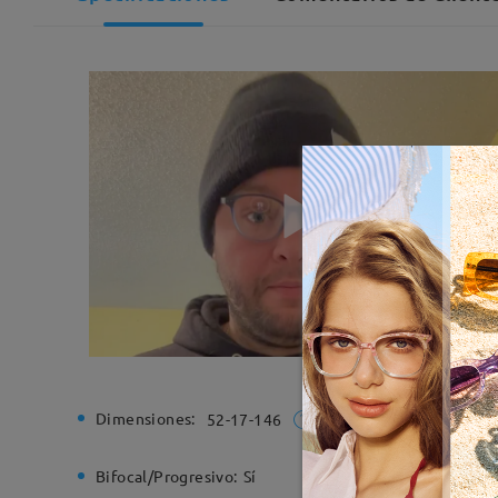
Dimensiones:
Ancho de
52-17-146
Bifocal/Progresivo:
Sí
Bisagra d