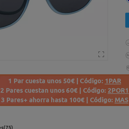
1 Par cuesta unos 50€ | Código:
1PAR
2 Pares cuestan unos 60€ | Código:
2POR1
3 Pares+ ahorra hasta 100€ | Código:
MAS
s(75)