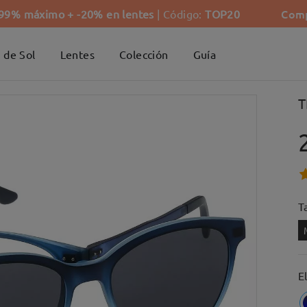
Comp
-99% máximo + -20% en lentes
| Código:
TOP20
 de Sol
Lentes
Colección
Guía
T
Ta
E