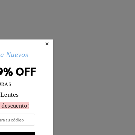
×
ra Nuevos
9% OFF
URAS
 Lentes
 descuento!
Peso:
12g