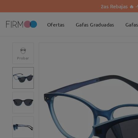
2as Rebajas 🔥 
Ofertas
Gafas Graduadas
Gafas
Probar