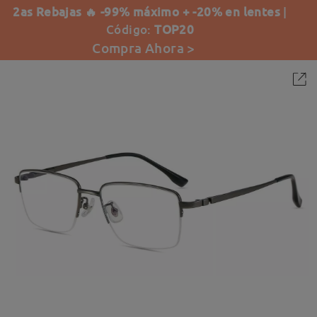
2as Rebajas 🔥 -99% máximo + -20% en lentes
|
Código:
TOP20
Compra Ahora >