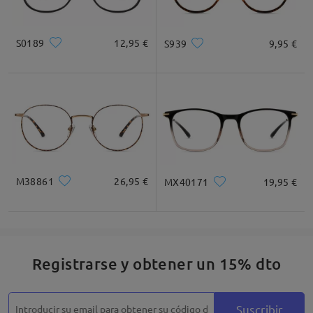
S0189
12,95 €
Leer todos los
S939
9,95 €
comentarios
Deje su comentario
M38861
26,95 €
MX40171
19,95 €
Registrarse y obtener un 15% dto
Suscribir