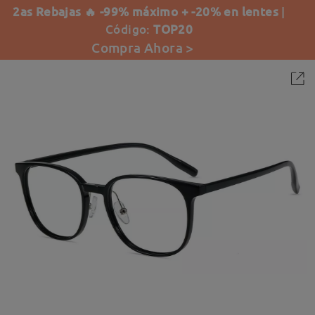
2as Rebajas 🔥 -99% máximo + -20% en lentes
|
Código:
TOP20
Compra Ahora >