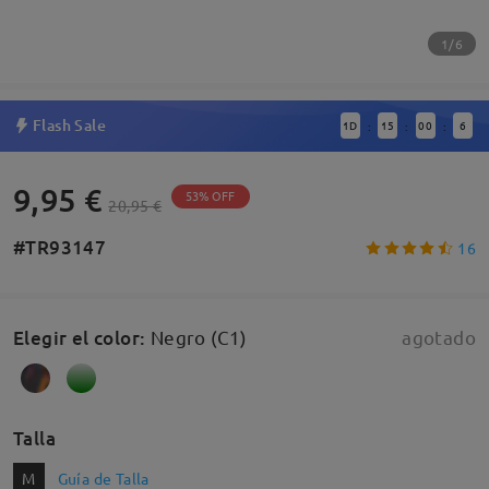
1/6
Flash Sale
1
D
15
00
5
:
:
:
9,95 €
53% OFF
20,95 €
#TR93147
16
Elegir el color
:
Negro (C1)
agotado
Talla
M
Guía de Talla