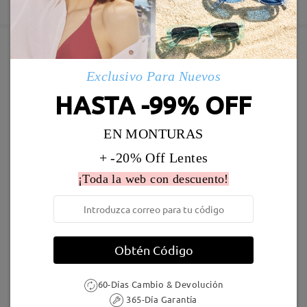
5-7 días laborales
detalles
Enviado
Marcos Similares
Exclusivo Para Nuevos
Envío
HASTA -99% OFF
5-7 días laborales
detalles
EN MONTURAS
Llegado
+ -20% Off Lentes
¡Toda la web con descuento!
TR99139
9,95 €
Gentle25
12,95 €
Obtén Código
60-Días Cambio & Devolución
365-Día Garantía