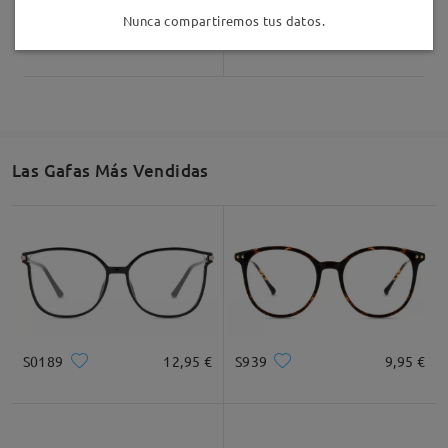
Nunca compartiremos tus datos.
Gentle24
34,95 €
Gentle06
9,95 €
Las Gafas Más Vendidas
S0189
12,95 €
S939
9,95 €