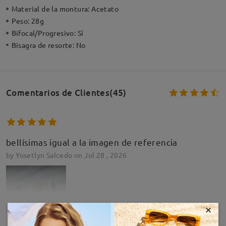
Material de la montura:
Acetato
Peso:
28g
Bifocal/Progresivo:
Sí
Bisagra de resorte:
No
Comentarios de Clientes(45)
bellísimas igual a la imagen de referencia
by
Yosetlyn Salcedo
on
Jul 28 , 2026
×
MOSTRAR MÁS