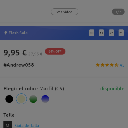
1/7
Ver vídeo
Flash Sale
3
D
11
52
20
:
:
:
9,95 €
64% OFF
27,95 €
#Andrew058
45
Elegir el color
:
Marfil (C5)
disponible
Talla
M
Guía de Talla