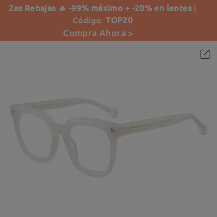
2as Rebajas 🔥 -99% máximo + -20% en lentes
|
Código:
TOP20
Compra Ahora >