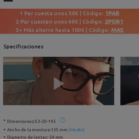
1 Par cuesta unos 50€ | Código:
1PAR
2 Par cuestan unos 60€ | Código:
2POR1
3+ Más ahorro hasta 100€ | Código:
MAS
Specificaciones
Dimensiones:
53-20-145
Ancho de la montura:
135 mm
(
Medio
)
Diametro de lentes:
54 mm