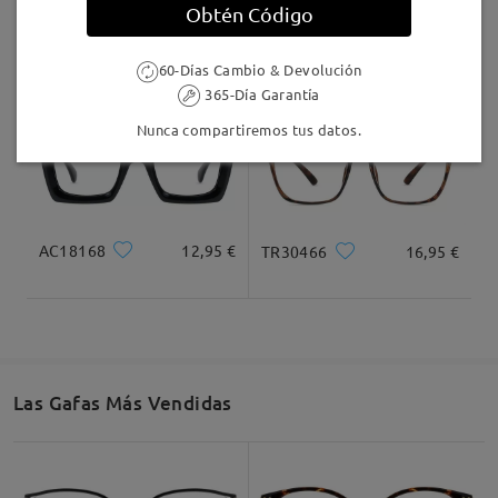
Obtén Código
LKFS4126R
9,95 €
Grace20210
27,95 €
60-Días Cambio & Devolución
365-Día Garantía
Leer todos los
Nunca compartiremos tus datos.
comentarios
Deje su comentario
AC18168
12,95 €
TR30466
16,95 €
Las Gafas Más Vendidas