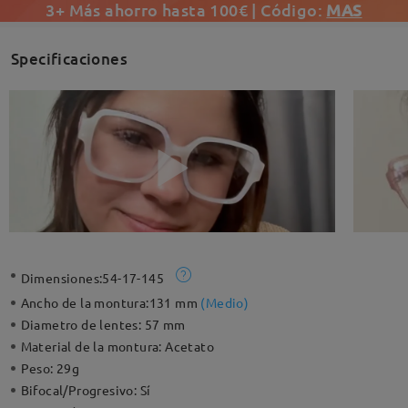
3+ Más ahorro hasta 100€ | Código:
MAS
Specificaciones
Dimensiones:
54-17-145
Ancho de la montura:
131 mm
(
Medio
)
Diametro de lentes:
57 mm
Material de la montura:
Acetato
Peso:
29g
Bifocal/Progresivo:
Sí