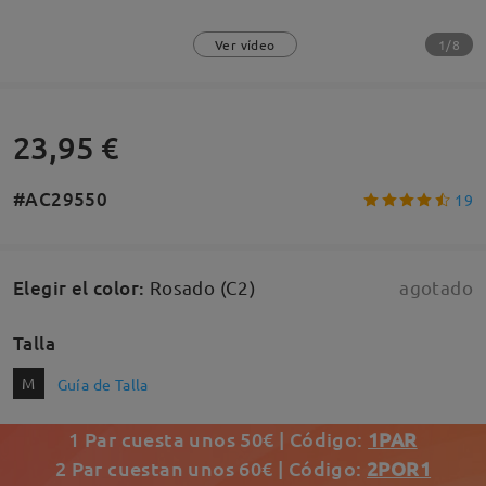
1/8
Ver vídeo
23,95 €
#AC29550
19
Elegir el color
:
Rosado (C2)
agotado
Talla
M
Guía de Talla
1 Par cuesta unos 50€ | Código:
1PAR
2 Par cuestan unos 60€ | Código:
2POR1