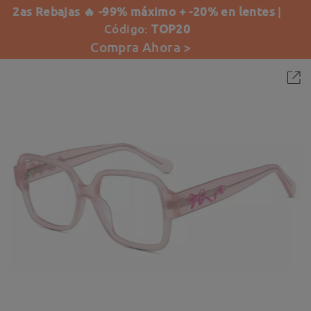
2as Rebajas 🔥 -99% máximo + -20% en lentes
|
Código:
TOP20
Compra Ahora >