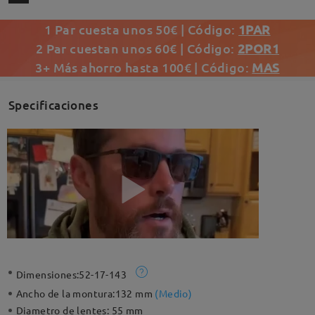
1 Par cuesta unos 50€ | Código:
1PAR
2 Par cuestan unos 60€ | Código:
2POR1
3+ Más ahorro hasta 100€ | Código:
MAS
Specificaciones
Dimensiones:
52-17-143
Ancho de la montura:
132 mm
(
Medio
)
Diametro de lentes:
55 mm