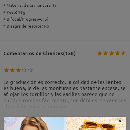
Material de la montura:
Tr
Peso:
11g
Bifocal/Progresivo:
Sí
Bisagra de resorte:
No
Comentarios de Clientes(138)
La graduación es correcta, la calidad de las lentes
es buena, la de las monturas es bastante escasa, se
aflojan los tornillos y las varillas parece que se
pueden romper fácilmente, son débiles, se caen los
clips si los tocas sin querer .
by
Gregorio Castillo
on
Jun 27 , 2026
×
MOSTRAR MÁS