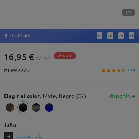
1/6
Flash Sale
3
D
02
04
50
:
:
:
16,95 €
39% OFF
27,95 €
#TR92225
138
Elegir el color
:
Mate, Negro (C2)
disponible
Talla
M
Guía de Talla