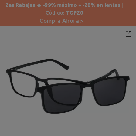
2as Rebajas 🔥 -99% máximo + -20% en lentes
|
Código:
TOP20
Compra Ahora >