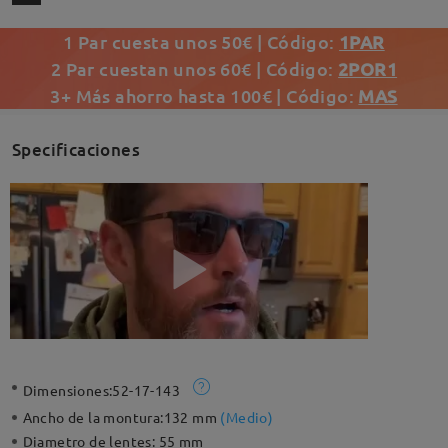
1 Par cuesta unos 50€ | Código:
1PAR
2 Par cuestan unos 60€ | Código:
2POR1
3+ Más ahorro hasta 100€ | Código:
MAS
Specificaciones
Dimensiones:
52-17-143
Ancho de la montura:
132 mm
(
Medio
)
Diametro de lentes:
55 mm