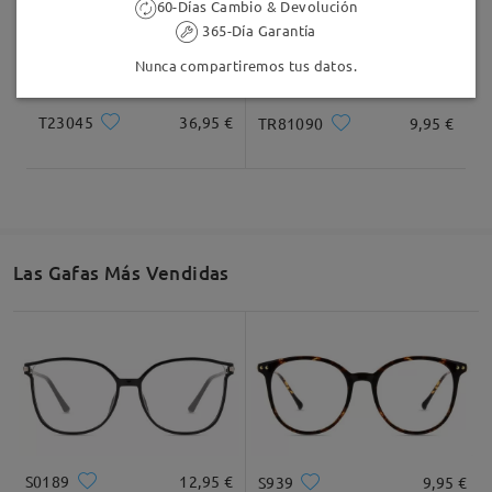
60-Días Cambio & Devolución
365-Día Garantía
Nunca compartiremos tus datos.
T23045
36,95 €
TR81090
9,95 €
Las Gafas Más Vendidas
S0189
12,95 €
S939
9,95 €