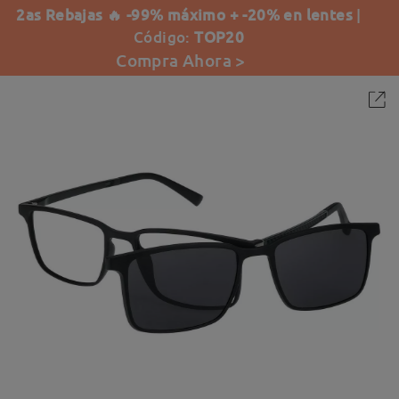
2as Rebajas 🔥 -99% máximo + -20% en lentes
|
Código:
TOP20
Compra Ahora >