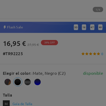
1/6
Flash Sale
3
D
16
47
48
:
:
:
16,95 €
39% OFF
27,95 €
#TR92225
0
Elegir el color
:
Mate, Negro (C2)
disponible
Talla
M
Guía de Talla