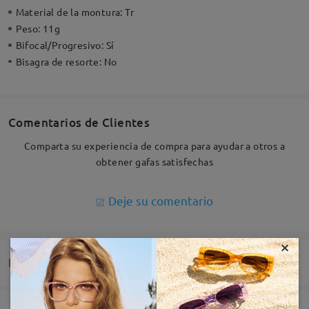
Material de la montura:
Tr
Peso:
11g
Bifocal/Progresivo:
Sí
Bisagra de resorte:
No
Comentarios de Clientes
Comparta su experiencia de compra para ayudar a otros a
obtener gafas satisfechas
Deje su comentario
×
Entrega