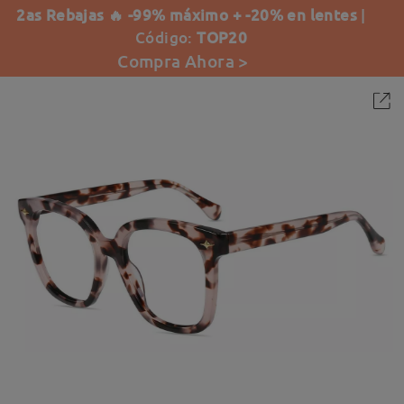
2as Rebajas 🔥 -99% máximo + -20% en lentes
|
Código:
TOP20
Compra Ahora >