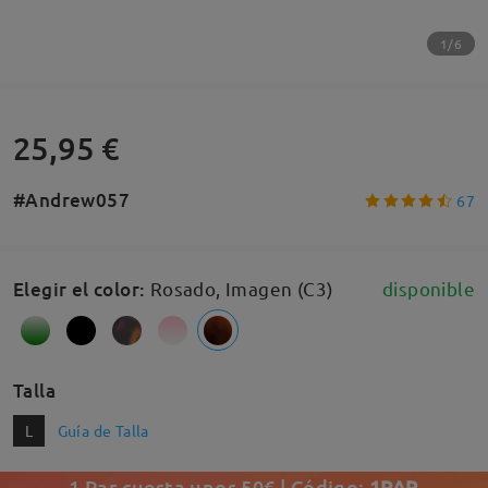
1/6
25,95 €
#Andrew057
67
Elegir el color
:
Rosado, Imagen (C3)
disponible
Talla
L
Guía de Talla
1 Par cuesta unos 50€ | Código:
1PAR