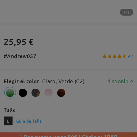
1/6
25,95 €
#Andrew057
67
Elegir el color
:
Claro, Verde (C2)
disponible
Talla
L
Guía de Talla
1 Par cuesta unos 50€ | Código:
1PAR