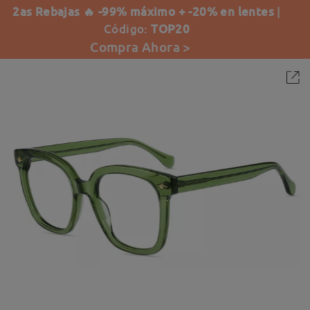
2as Rebajas 🔥 -99% máximo + -20% en lentes
|
Código:
TOP20
Compra Ahora >