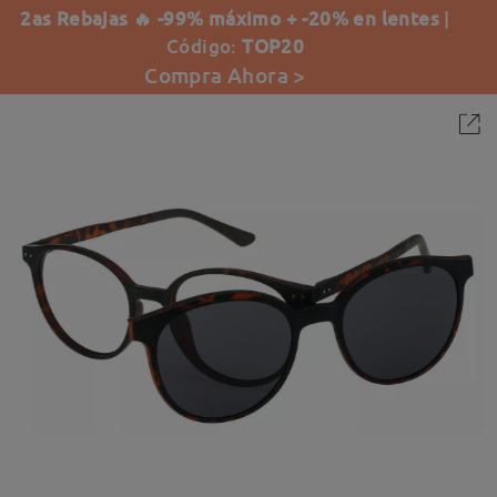
2as Rebajas 🔥 -99% máximo + -20% en lentes
|
Código:
TOP20
Compra Ahora >