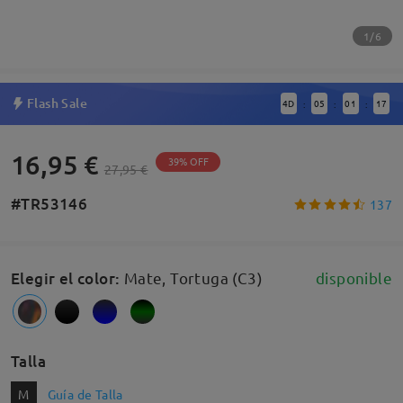
1/6
Flash Sale
4
D
05
01
16
:
:
:
16,95 €
39% OFF
27,95 €
#TR53146
137
Elegir el color
:
Mate, Tortuga (C3)
disponible
Talla
M
Guía de Talla