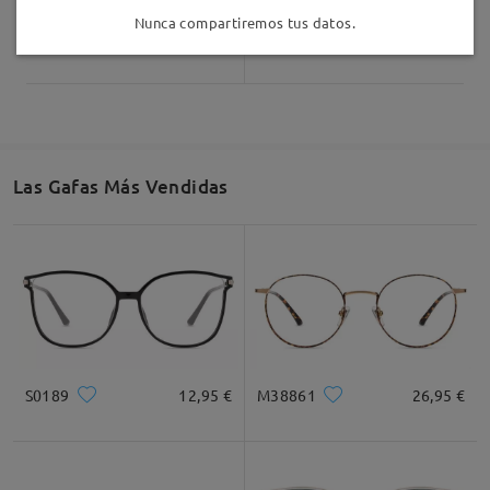
Nunca compartiremos tus datos.
TR17150
18,95 €
TM39028
9,95 €
Las Gafas Más Vendidas
S0189
12,95 €
M38861
26,95 €