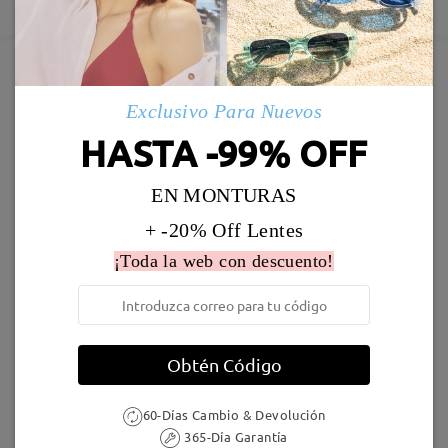
5-7 días laborales
detalles
Leer todos los
comentarios
Enviado
Deje su comentario
Marcos Similares
Exclusivo Para Nuevos
Envío
HASTA -99% OFF
5-7 días laborales
detalles
EN MONTURAS
Llegado
+ -20% Off Lentes
¡Toda la web con descuento!
S939
9,95 €
YSL1718024M
9,95 €
Obtén Código
60-Días Cambio & Devolución
365-Día Garantía