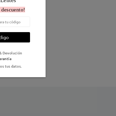
 Lentes
 descuento!
digo
Peso:
13g
& Devolución
arantía
s tus datos.