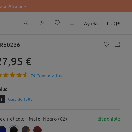
ra Ahora >
Ayuda
EUR
(
€
)
R50236
27,95 €
79 Comentarios
lla:
M
Guía de Talla
legir el color: Mate, Negro (C2)
disponible