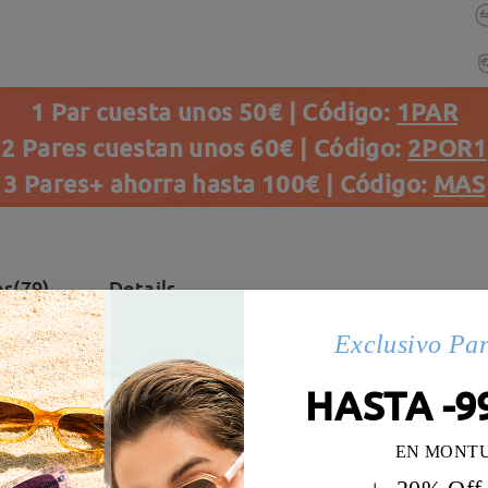
1 Par cuesta unos 50€ | Código:
1PAR
2 Pares cuestan unos 60€ | Código:
2POR1
3 Pares+ ahorra hasta 100€ | Código:
MAS
s(79)
Details
Exclusivo Pa
HASTA -9
EN MONT