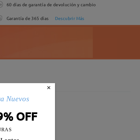
60 días de garantía de devolución y cambio
Garantía de 365 días
Descubrir Más
×
ra Nuevos
9% OFF
URAS