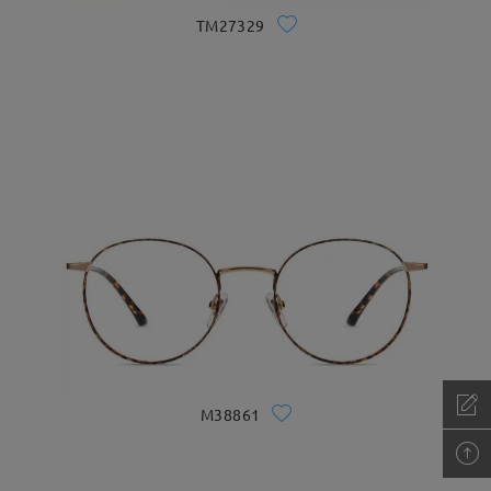
TM27329
M38861