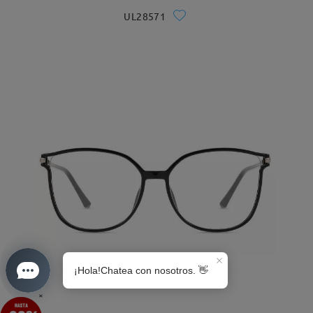
UL28571
S0189
×