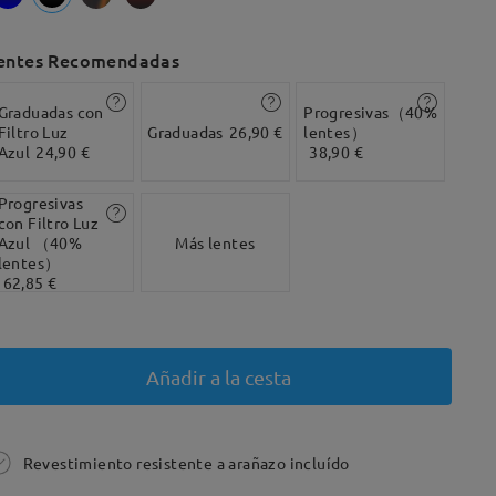
entes Recomendadas
Graduadas con
Progresivas（40%
Filtro Luz
Graduadas
26,90 €
lentes）
Azul
24,90 €
38,90 €
Progresivas
con Filtro Luz
Azul （40%
Más lentes
lentes）
62,85 €
Añadir a la cesta
Revestimiento resistente a arañazo incluído