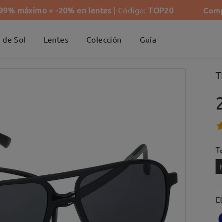
Comp
-99% máximo + -20% en lentes
| Código:
TOP20
 de Sol
Lentes
Colección
Guía
T
Ta
E