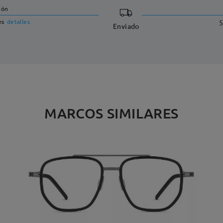
ión
es
detalles
5
Enviado
MARCOS SIMILARES