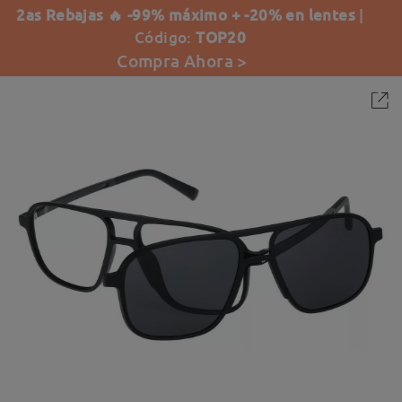
2as Rebajas 🔥 -99% máximo + -20% en lentes
|
Código:
TOP20
Compra Ahora >