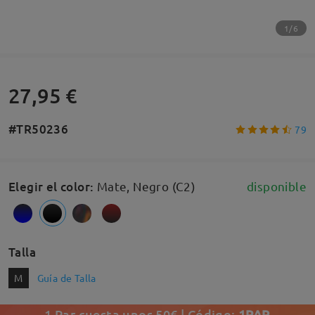
1/6
27,95 €
#TR50236
79
Elegir el color
:
Mate, Negro (C2)
disponible
Talla
M
Guía de Talla
1 Par cuesta unos 50€ | Código:
1PAR