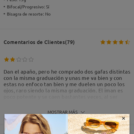
Bifocal/Progresivo:
Sí
Bisagra de resorte:
No
Comentarios de Clientes(79)
Dan el apaño, pero he comprado dos gafas distintas
con la misma graduación y unas me va bien y con
estas no enfoco tan bien y me duelen un poco los
ojos, raro siendo la misma graduación. El iman es
poco potente y se caen bastantes veces, al ser
grandes y tener clip de sol pesan bastante y acaban
molestando, mejor unas pequeñas con clip o unas
MOSTRAR MÁS
grandes solo de sol o que se oscurezcan
×
by
Gregorio Castillo
on
Jun 27 , 2026