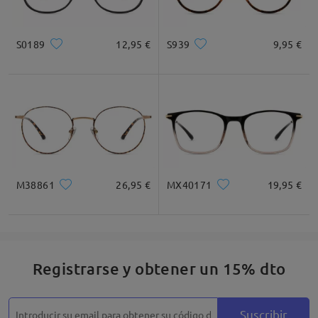
Deje su comentario
S0189
12,95 €
S939
9,95 €
M38861
26,95 €
MX40171
19,95 €
Registrarse y obtener un 15% dto
Suscribir