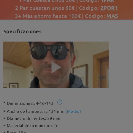
2 Par cuestan unos 60€ | Código:
2POR1
3+ Más ahorro hasta 100€ | Código:
MAS
Specificaciones
Dimensiones:
54-16-143
Ancho de la montura:
134 mm
(
Medio
)
Diametro de lentes:
59 mm
Material de la montura:
Tr
Peso:
13g