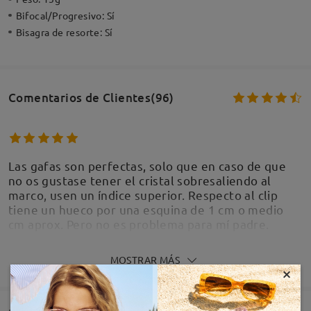
Bifocal/Progresivo:
Sí
Bisagra de resorte:
Sí
Comentarios de Clientes(96)
Las gafas son perfectas, solo que en caso de que
no os gustase tener el cristal sobresaliendo al
marco, usen un índice superior. Respecto al clip
tiene un hueco por una esquina de 1 cm o medio
cm aprox. Pero no es problema para mí padre.
by
Tst2001
on
Aug 4 , 2026
MOSTRAR MÁS
×