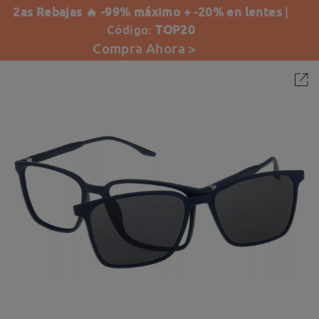
2as Rebajas 🔥 -99% máximo + -20% en lentes
|
Código:
TOP20
Compra Ahora >