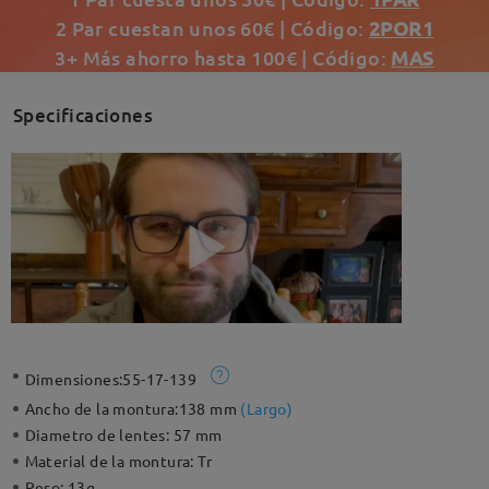
2 Par cuestan unos 60€ | Código:
2POR1
3+ Más ahorro hasta 100€ | Código:
MAS
Specificaciones
Dimensiones:
55-17-139
Ancho de la montura:
138 mm
(
Largo
)
Diametro de lentes:
57 mm
Material de la montura:
Tr
Peso:
13g