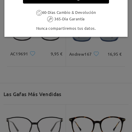
60-Días Cambio & Devolución
365-Día Garantía
Nunca compartiremos tus datos.
AC19691
9,95 €
Andrew167
16,95 €
Las Gafas Más Vendidas