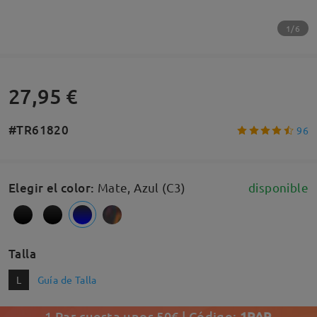
1/6
27,95 €
#TR61820
96
Elegir el color
:
Mate, Azul (C3)
disponible
Talla
L
Guía de Talla
1 Par cuesta unos 50€ | Código:
1PAR