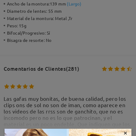
Ancho de la montura:
139 mm
(
Largo
)
Diametro de lentes:
55 mm
Material de la montura:
Metal ,Tr
Peso:
15g
Bifocal/Progresivo:
Sí
Bisagra de resorte:
No
Comentarios de Clientes(281)
Las gafas muy bonitas, de buena calidad, pero los
clips ons de sol no son de iman, como aparece en
los videos de las rrss son de ganchito, que no es
incomodo pero no es lo que patrocinan, y el
material es un poco endeble. Que indiquen que los
clips ons de sol no son de iman y son de ganchito
×