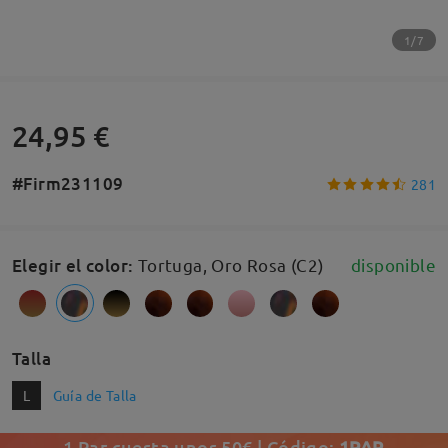
1/7
24,95 €
#Firm231109
281
Elegir el color
:
Tortuga, Oro Rosa (C2)
disponible
Talla
L
Guía de Talla
1 Par cuesta unos 50€ | Código:
1PAR