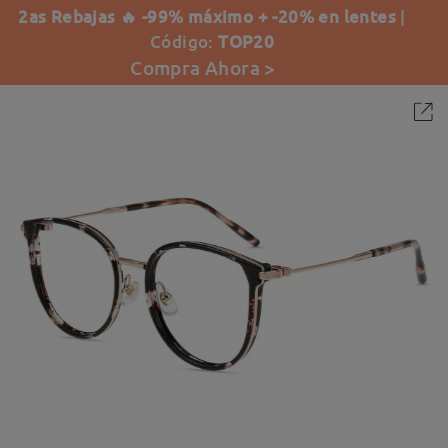
2as Rebajas 🔥 -99% máximo + -20% en lentes
|
Código:
TOP20
Compra Ahora >