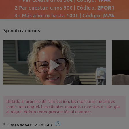
2 Par cuestan unos 60€ | Código:
2POR1
3+ Más ahorro hasta 100€ | Código:
MAS
Specificaciones
Debido al proceso de fabricación, las monturas metálicas
contienen níquel. Los clientes con antecedentes de alergia
al níquel deben tener precaución al comprar.
Dimensiones:
52-18-148