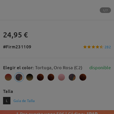
1/7
24,95 €
#Firm231109
282
Elegir el color
:
Tortuga, Oro Rosa (C2)
disponible
Talla
L
Guía de Talla
1 Par cuesta unos 50€ | Código:
1PAR