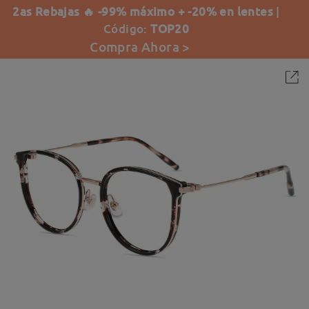
2as Rebajas 🔥 -99% máximo + -20% en lentes
|
Código:
TOP20
Compra Ahora >