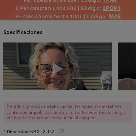
2 Par cuestan unos 60€ | Código:
2POR1
3+ Más ahorro hasta 100€ | Código:
MAS
Specificaciones
Debido al proceso de fabricación, las monturas metálicas
contienen níquel. Los clientes con antecedentes de alergia
al níquel deben tener precaución al comprar.
Dimensiones:
52-18-148