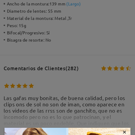
Ancho de la montura:
139 mm
(
Largo
)
Diametro de lentes:
55 mm
Material de la montura:
Metal ,Tr
Peso:
15g
Bifocal/Progresivo:
Sí
Bisagra de resorte:
No
Comentarios de Clientes(282)
Las gafas muy bonitas, de buena calidad, pero los
clips ons de sol no son de iman, como aparece en
los videos de las rrss son de ganchito, que no es
incomodo pero no es lo que patrocinan, y el
material es un poco endeble. Que indiquen que los
clips ons de sol no son de iman y son de ganchito
×