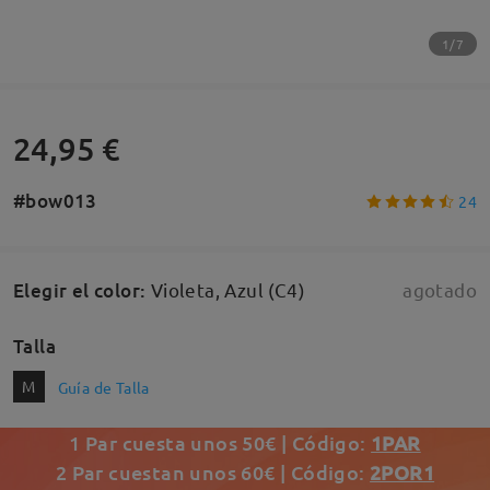
1/7
24,95 €
#bow013
24
Elegir el color
:
Violeta, Azul (C4)
agotado
Talla
M
Guía de Talla
1 Par cuesta unos 50€ | Código:
1PAR
2 Par cuestan unos 60€ | Código:
2POR1