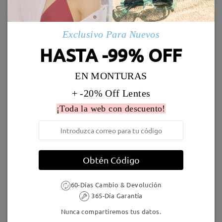
Marcos Similares
Envío
Exclusivo Para Nuevos
5-7 días laborales
detalles
HASTA -99% OFF
Llegado
EN MONTURAS
+ -20% Off Lentes
LKFS3656R
8,00 €
MT37644
7,00 €
¡Toda la web con descuento!
Obtén Código
60-Días Cambio & Devolución
365-Día Garantía
Jewels246
16,95 €
Andrew194
1,00 €
Nunca compartiremos tus datos.