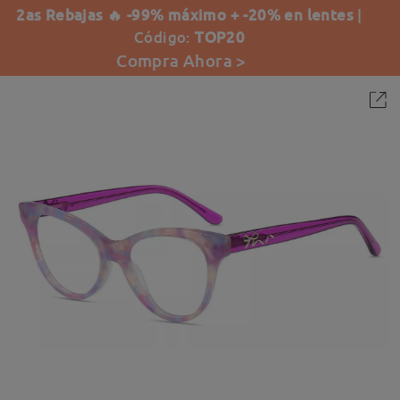
2as Rebajas 🔥 -99% máximo + -20% en lentes
|
Código:
TOP20
Compra Ahora >