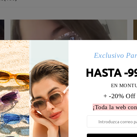
Exclusivo Pa
HASTA -9
EN MONT
+ -20% Off
¡Toda la web con
 la montura:
129 mm
(
Medio
)
Diametro de lentes:
52 mm
e resorte:
No
Material de la montura:
Acetat