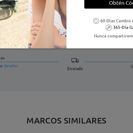
Obtén Có
60-Días Cambio 
365-Día G
Nunca compartiremo
DELIVERY
ión
es
detalles
5
Enviado
MARCOS SIMILARES