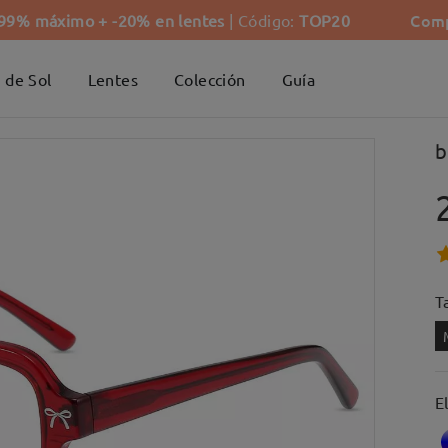
Comp
-99% máximo + -20% en lentes
| Código:
TOP20
 de Sol
Lentes
Colección
Guía
b
Ta
E