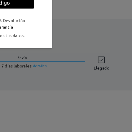
digo
& Devolución
arantía
s tus datos.
Envío
-7 días laborales
detalles
Llegado