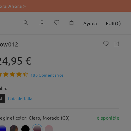
ra Ahora >
Ayuda
EUR
(
€
)
ow012
24,95 €
186 Comentarios
lla:
M
Guía de Talla
legir el color: Claro, Morado (C3)
disponible