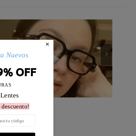
×
ra Nuevos
9% OFF
URAS
 Lentes
 descuento!
Peso:
12g
o