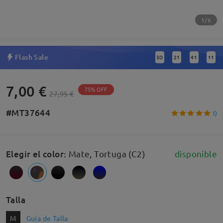
1/6
Flash Sale
3
D
21
41
10
:
:
:
7,00 €
75% OFF
27,95 €
#MT37644
0
Elegir el color
:
Mate, Tortuga (C2)
disponible
Talla
M
Guía de Talla