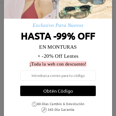
Enviado
Marcos Similares
Exclusivo Para Nuevos
Envío
HASTA -99% OFF
5-7 días laborales
detalles
EN MONTURAS
Llegado
+ -20% Off Lentes
¡Toda la web con descuento!
LKFS3656R
8,00 €
Jewels246
16,95 €
Obtén Código
60-Días Cambio & Devolución
365-Día Garantía