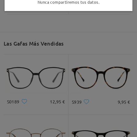
TM30914
9,95 €
Andrew194
1,00 €
Nunca compartiremos tus datos.
Las Gafas Más Vendidas
S0189
12,95 €
S939
9,95 €