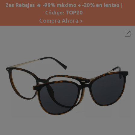
2as Rebajas 🔥 -99% máximo + -20% en lentes
|
Código:
TOP20
Compra Ahora >