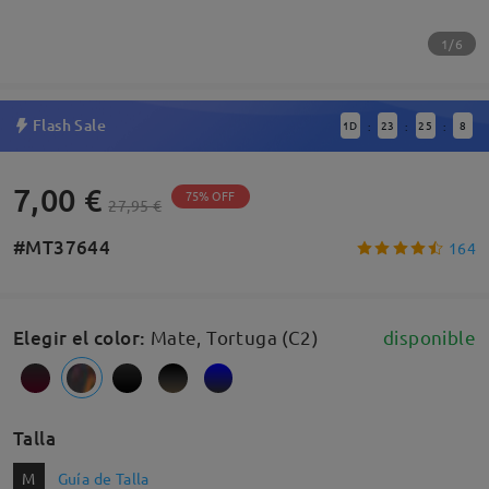
1/6
Flash Sale
1
D
23
25
7
:
:
:
7,00 €
75% OFF
27,95 €
#MT37644
164
Elegir el color
:
Mate, Tortuga (C2)
disponible
Talla
M
Guía de Talla