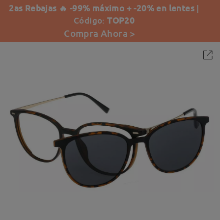
2as Rebajas 🔥 -99% máximo + -20% en lentes
|
Código:
TOP20
Compra Ahora >