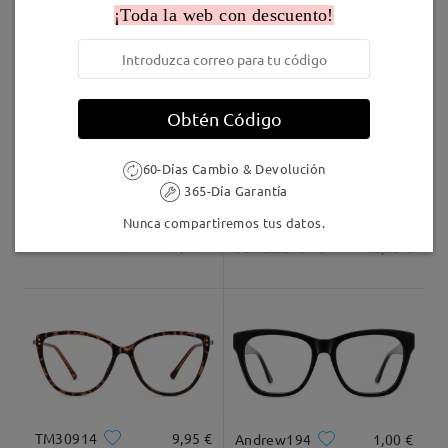
¡Toda la web con descuento!
Enviado
Marcos Similares
Leer todos los
Envío
comentarios
5-7 días laborales
detalles
Obtén Código
Deje su comentario
60-Días Cambio & Devolución
Llegado
365-Día Garantía
Nunca compartiremos tus datos.
LKFS3656R
8,00 €
Jewels246
16,95 €
TM30914
9,95 €
Andrew194
1,00 €