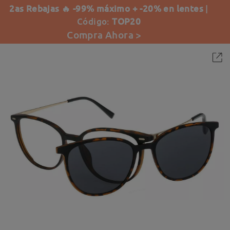
2as Rebajas 🔥 -99% máximo + -20% en lentes
|
Código:
TOP20
Compra Ahora >