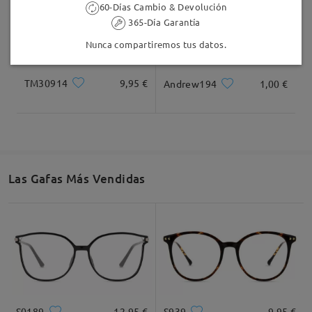
60-Días Cambio & Devolución
365-Día Garantía
Nunca compartiremos tus datos.
TM30914
9,95 €
Andrew194
1,00 €
Las Gafas Más Vendidas
S0189
12,95 €
S939
9,95 €