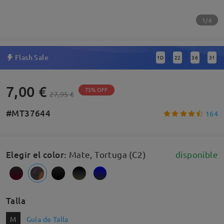
1/6
Flash Sale
1
D
22
36
30
:
:
:
7,00 €
75% OFF
27,95 €
#MT37644
164
Elegir el color
:
Mate, Tortuga (C2)
disponible
Talla
M
Guía de Talla