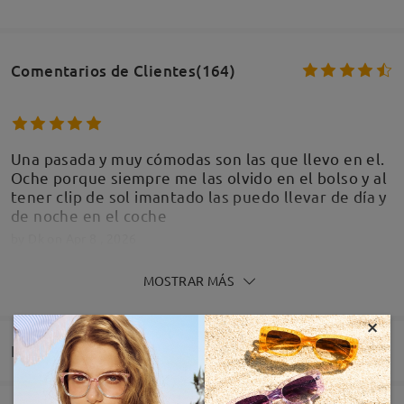
Comentarios de Clientes(164)
Una pasada y muy cómodas son las que llevo en el.
Oche porque siempre me las olvido en el bolso y al
tener clip de sol imantado las puedo llevar de día y
de noche en el coche
by
Dk
on
Apr 8 , 2026
MOSTRAR MÁS
×
Entrega