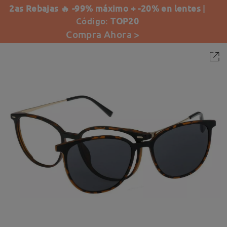
2as Rebajas 🔥 -99% máximo + -20% en lentes
|
Código:
TOP20
Compra Ahora >