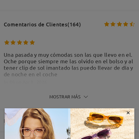
Comentarios de Clientes(164)
Una pasada y muy cómodas son las que llevo en el.
Oche porque siempre me las olvido en el bolso y al
tener clip de sol imantado las puedo llevar de día y
de noche en el coche
by
Dk
on
Apr 8 , 2026
MOSTRAR MÁS
×
Entrega