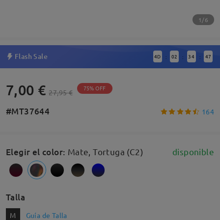
1/6
Flash Sale
4
D
02
34
46
:
:
:
7,00 €
75% OFF
27,95 €
#MT37644
164
Elegir el color
:
Mate, Tortuga (C2)
disponible
Talla
M
Guía de Talla