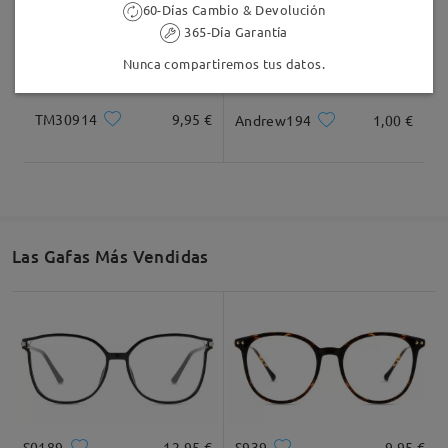
60-Días Cambio & Devolución
365-Día Garantía
Nunca compartiremos tus datos.
TM30914
9,95 €
Andrew194
1,00 €
Las Gafas Más Vendidas
S0189
12,95 €
S939
9,95 €