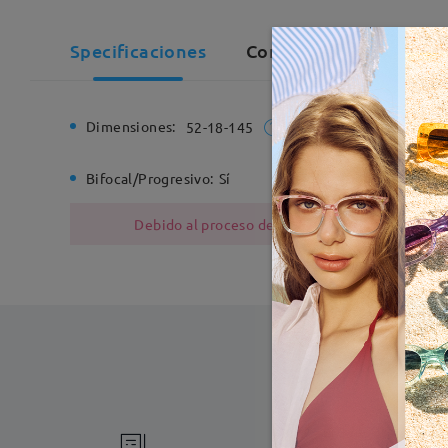
Specificaciones
Comentarios de Client
Dimensiones:
Ancho de
52-18-145
Bifocal/Progresivo:
Sí
Bisagra d
Debido al proceso de fabricación, las monturas
Fabricac