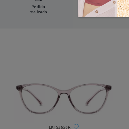
5-7 días laboral
Pedido
realizado
LKFS3656R