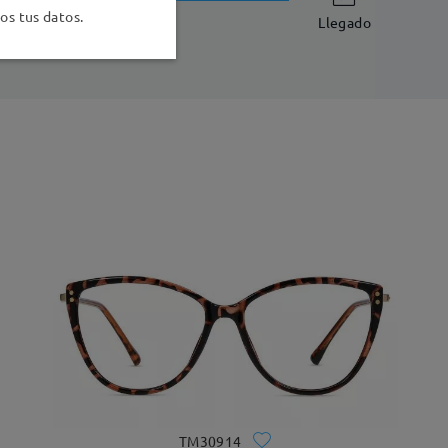
-7 días laborales
detalles
s tus datos.
Llegado
TM30914