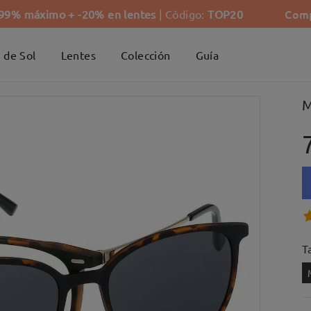
Comp
-99% máximo + -20% en lentes
| Código:
TOP20
 de Sol
Lentes
Colección
Guía
M
Ta