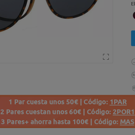
E
1 Par cuesta unos 50€ | Código:
1PAR
2 Pares cuestan unos 60€ | Código:
2POR1
3 Pares+ ahorra hasta 100€ | Código:
MAS