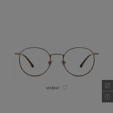
M38861