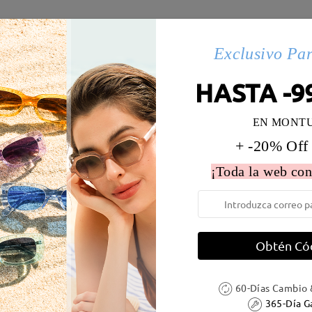
es(164)
Details
Exclusivo Pa
HASTA -9
 la montura:
132 mm
(
Medio
)
Diametro de lentes:
53 mm
EN MONT
e resorte:
No
Material de la montura:
Metal ,
+ -20% Off
 metálicas contienen níquel. Los clientes con antecedentes de alerg
¡Toda la web con
Obtén Có
DELIVERY
60-Días Cambio 
365-Día G
ión