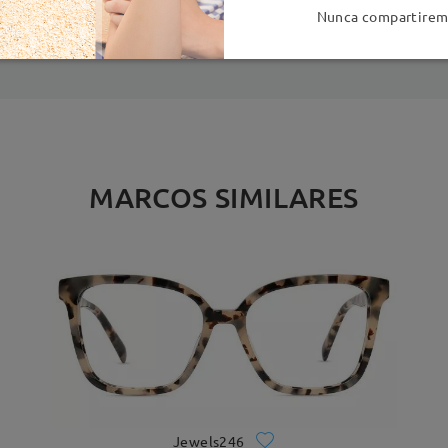
es
detalles
5
Nunca compartiremo
Enviado
MARCOS SIMILARES
Jewels246