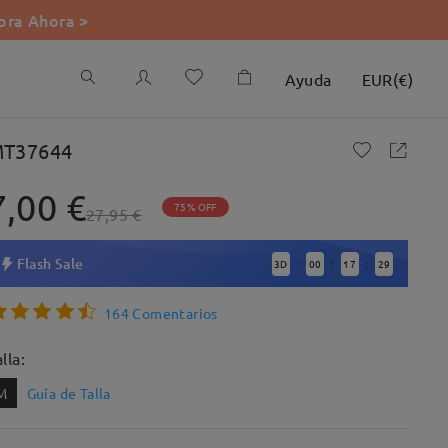
ra Ahora >
Ayuda
EUR
(
€
)
T37644
7,00 €
75% OFF
27,95 €
Flash Sale
3
D
00
17
28
:
:
:
164 Comentarios
lla:
M
Guía de Talla