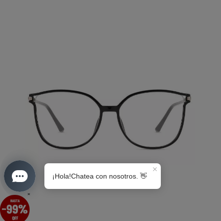
S0189
×