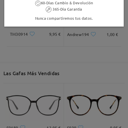
60-Días Cambio & Devolución
365-Día Garantía
Nunca compartiremos tus datos.
TM30914
9,95 €
Andrew194
1,00 €
Las Gafas Más Vendidas
S0189
12,95 €
S939
9,95 €