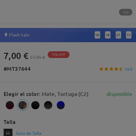
1/6
Flash Sale
1
D
16
27
11
:
:
:
7,00 €
75% OFF
27,95 €
#MT37644
164
Elegir el color
:
Mate, Tortuga (C2)
disponible
Talla
M
Guía de Talla