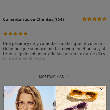
Comentarios de Clientes(164)
Una pasada y muy cómodas son las que llevo en el.
Oche porque siempre me las olvido en el bolso y al
tener clip de sol imantado las puedo llevar de día y
de noche en el coche
by
Dk
on
Apr 8 , 2026
MOSTRAR MÁS
×
Entrega