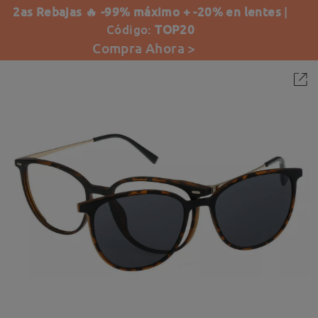
2as Rebajas 🔥 -99% máximo + -20% en lentes
|
Código:
TOP20
Compra Ahora >