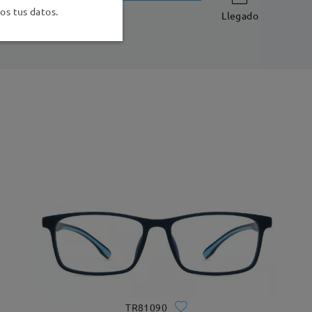
-7 días laborales
detalles
s tus datos.
Llegado
TR81090