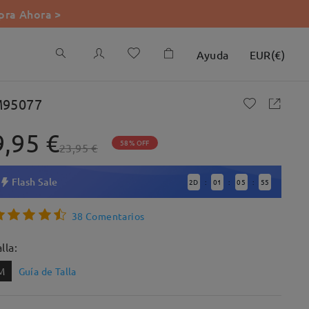
ra Ahora >
Ayuda
EUR
(
€
)
95077
9,95 €
58% OFF
23,95 €
Flash Sale
2
D
01
05
54
:
:
:
38 Comentarios
lla:
M
Guía de Talla