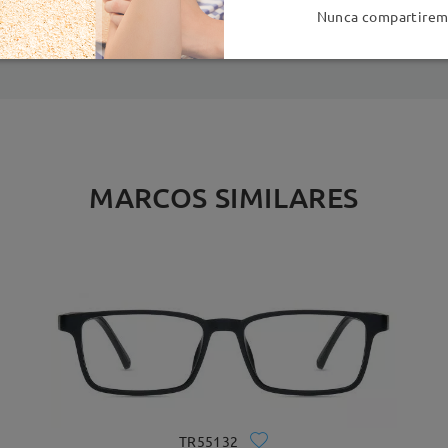
es
detalles
5
Nunca compartiremo
Enviado
MARCOS SIMILARES
TR55132