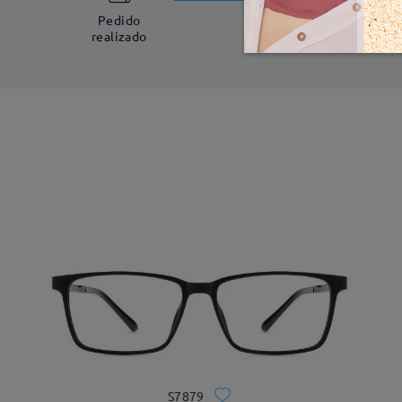
5-7 días laboral
Pedido
realizado
S7879