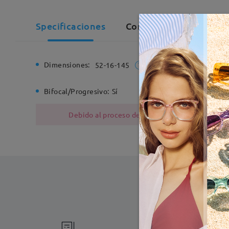
Specificaciones
Comentarios de Cliente
Dimensiones:
Ancho de
52-16-145
Bifocal/Progresivo:
Sí
Bisagra d
Debido al proceso de fabricación, las monturas
Fabricac