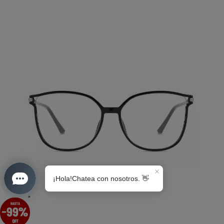
S0189
×