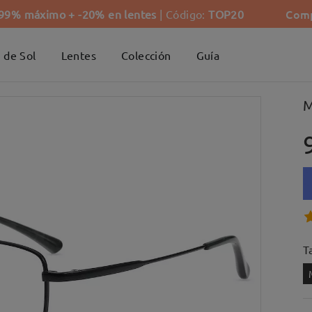
Comp
-99% máximo + -20% en lentes
| Código:
TOP20
 de Sol
Lentes
Colección
Guía
M
Ta