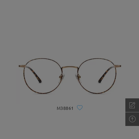
M38861