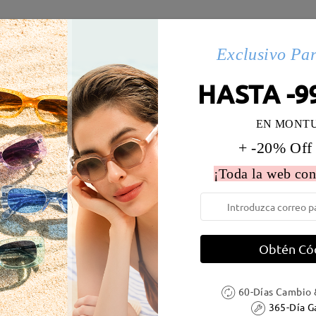
s(38)
Details
Exclusivo Pa
HASTA -9
 la montura:
135 mm
(
Medio
)
Diametro de lentes:
55 mm
EN MONT
e resorte:
No
Material de la montura:
Metal
+ -20% Off
 metálicas contienen níquel. Los clientes con antecedentes de alerg
¡Toda la web con
Obtén Có
DELIVERY
60-Días Cambio 
365-Día G
ión