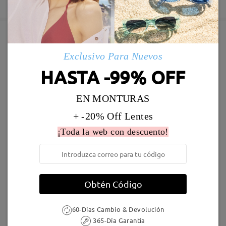
5-7 días laborales
detalles
Enviado
Marcos Similares
Exclusivo Para Nuevos
Envío
HASTA -99% OFF
5-7 días laborales
detalles
EN MONTURAS
Llegado
+ -20% Off Lentes
¡Toda la web con descuento!
S939
9,95 €
TR17150
18,95 €
Obtén Código
60-Días Cambio & Devolución
365-Día Garantía