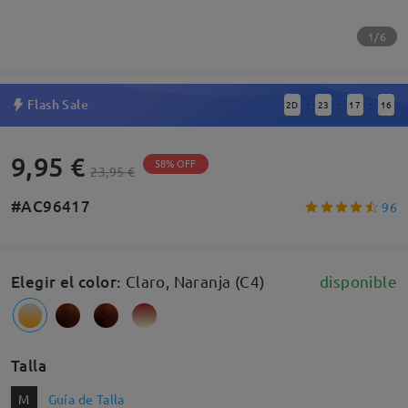
1/6
Flash Sale
2
D
23
17
16
:
:
:
9,95 €
58% OFF
23,95 €
#AC96417
96
Elegir el color
:
Claro, Naranja (C4)
disponible
Talla
M
Guía de Talla