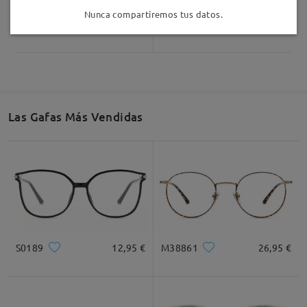
Nunca compartiremos tus datos.
TR53146
16,95 €
TM39028
9,95 €
Las Gafas Más Vendidas
S0189
12,95 €
M38861
26,95 €