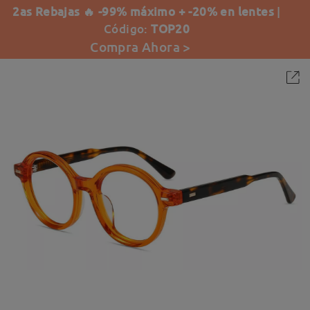
2as Rebajas 🔥 -99% máximo + -20% en lentes
|
Código:
TOP20
Compra Ahora >