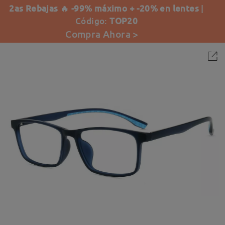
2as Rebajas 🔥 -99% máximo + -20% en lentes
|
Código:
TOP20
Compra Ahora >