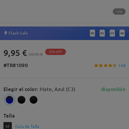
1/6
Flash Sale
2
D
02
25
46
:
:
:
9,95 €
53% OFF
20,95 €
#TR81090
148
Elegir el color
:
Mate, Azul (C3)
disponible
Talla
M
Guía de Talla