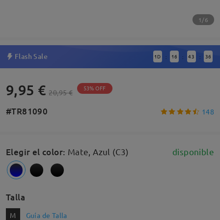
1/6
Flash Sale
1
D
16
43
35
:
:
:
9,95 €
53% OFF
20,95 €
#TR81090
148
Elegir el color
:
Mate, Azul (C3)
disponible
Talla
M
Guía de Talla