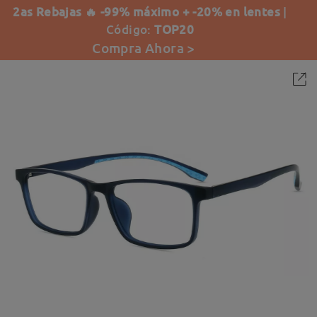
2as Rebajas 🔥 -99% máximo + -20% en lentes
|
Código:
TOP20
Compra Ahora >