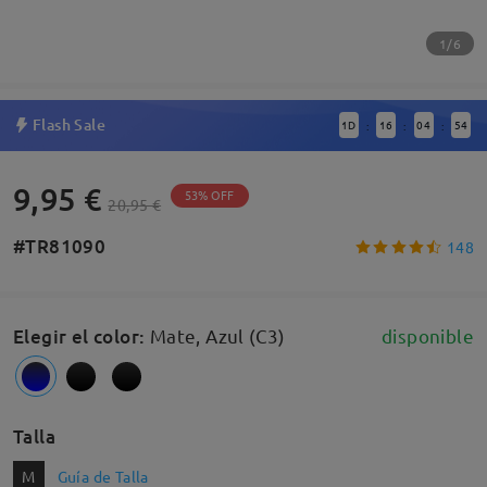
1/6
Flash Sale
1
D
16
04
53
:
:
:
9,95 €
53% OFF
20,95 €
#TR81090
148
Elegir el color
:
Mate, Azul (C3)
disponible
Talla
M
Guía de Talla