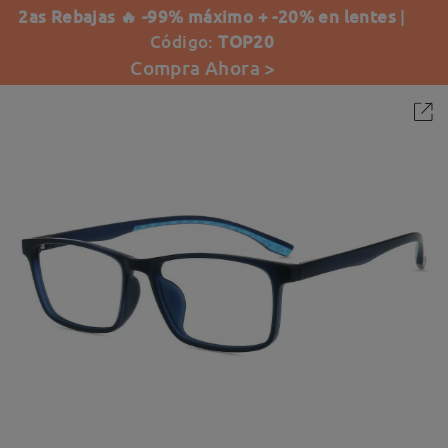
2as Rebajas 🔥 -99% máximo + -20% en lentes
|
Código:
TOP20
Compra Ahora >