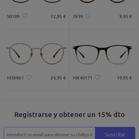
S0189
12,95 €
S939
9,95 €
Cuadrada
Redondo
Corazón
Diamante
Ovalado
* Solo Para Referencia
M38861
26,95 €
MX40171
19,95 €
Descripción del Producto
Registrarse y obtener un 15% dto
Suscribir