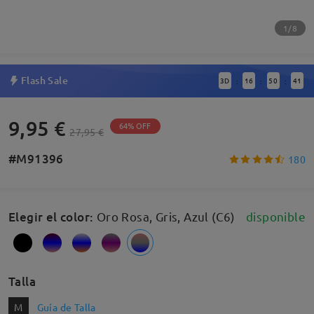
1/8
Flash Sale
3
D
16
50
41
:
:
:
9,95 €
64% OFF
27,95 €
#M91396
180
Elegir el color
:
Oro Rosa, Gris, Azul (C6)
disponible
Talla
M
Guía de Talla