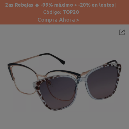
2as Rebajas 🔥 -99% máximo + -20% en lentes
|
Código:
TOP20
Compra Ahora >