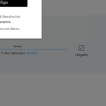
digo
& Devolución
arantía
s tus datos.
Envío
-7 días laborales
detalles
Llegado