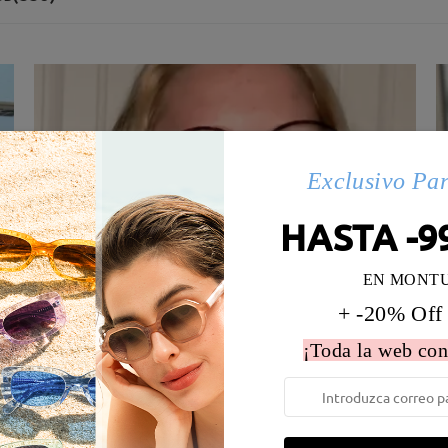
Exclusivo Pa
HASTA -9
EN MONT
+ -20% Off
¡Toda la web con
 la montura:
129 mm
(
Medio
)
Diametro de lentes:
53 mm
e resorte:
No
Material de la montura:
Tr