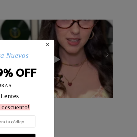
×
ra Nuevos
9% OFF
URAS
 Lentes
 descuento!
Peso:
12g