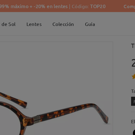
Comp
-99% máximo + -20% en lentes
| Código:
TOP20
 de Sol
Lentes
Colección
Guía
T
Ta
E