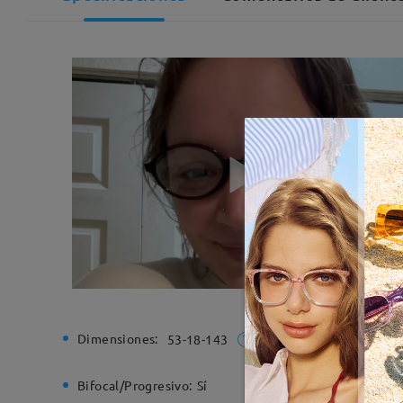
Dimensiones:
Ancho de
53-18-143
Bifocal/Progresivo:
Sí
Bisagra d