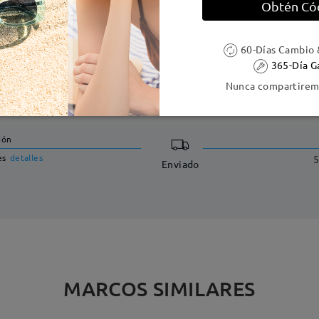
Obtén Có
60-Días Cambio 
365-Día G
Nunca compartiremo
DELIVERY
ión
es
detalles
5
Enviado
MARCOS SIMILARES