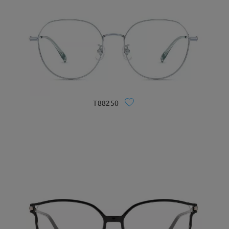
T88250