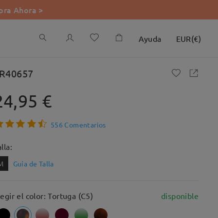
ra Ahora >
Ayuda
EUR
(
€
)
R40657
24,95 €
556 Comentarios
lla:
M
Guía de Talla
legir el color: Tortuga (C5)
disponible