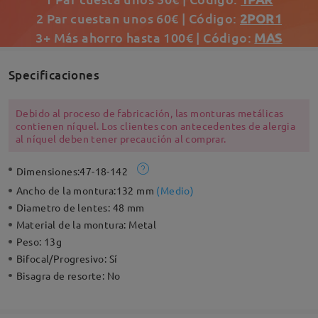
2 Par cuestan unos 60€ | Código:
2POR1
3+ Más ahorro hasta 100€ | Código:
MAS
Specificaciones
Debido al proceso de fabricación, las monturas metálicas
contienen níquel. Los clientes con antecedentes de alergia
al níquel deben tener precaución al comprar.
Dimensiones:
47-18-142
Ancho de la montura:
132 mm
(
Medio
)
Diametro de lentes:
48 mm
Material de la montura:
Metal
Peso:
13g
Bifocal/Progresivo:
Sí
Bisagra de resorte:
No