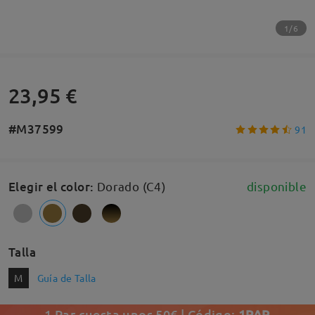
1/6
23,95 €
#M37599
91
Elegir el color
:
Dorado (C4)
disponible
Talla
M
Guía de Talla
1 Par cuesta unos 50€ | Código:
1PAR