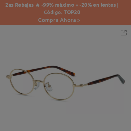
2as Rebajas 🔥 -99% máximo + -20% en lentes
|
Código:
TOP20
Compra Ahora >