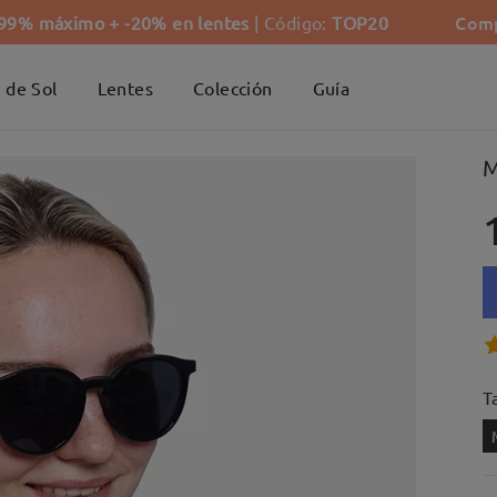
Comp
-99% máximo + -20% en lentes
| Código:
TOP20
 de Sol
Lentes
Colección
Guía
M
Ta