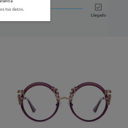
arantía
Envío
s tus datos.
-7 días laborales
detalles
Llegado