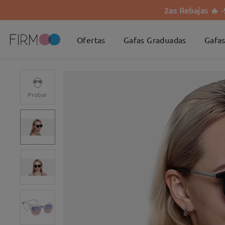
2as Rebajas 🔥 
Ofertas
Gafas Graduadas
Gafas
Probar