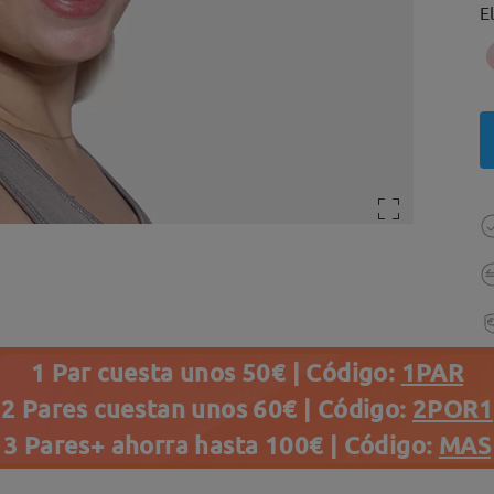
E
1 Par cuesta unos 50€ | Código:
1PAR
2 Pares cuestan unos 60€ | Código:
2POR1
3 Pares+ ahorra hasta 100€ | Código:
MAS