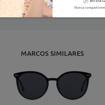
365-Día G
ión
Nunca compartiremo
es
detalles
5
Enviado
MARCOS SIMILARES