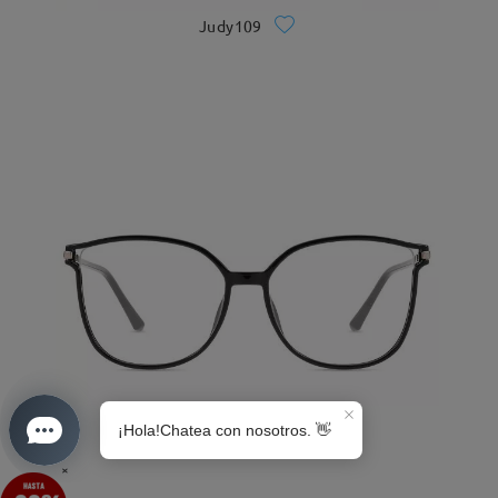
Judy109
S0189
×