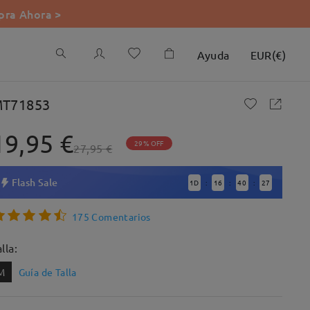
ra Ahora >
Ayuda
EUR
(
€
)
T71853
19,95 €
29% OFF
27,95 €
Flash Sale
1
D
16
40
26
:
:
:
175 Comentarios
lla:
M
Guía de Talla