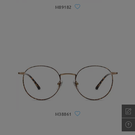
M89182
M38861