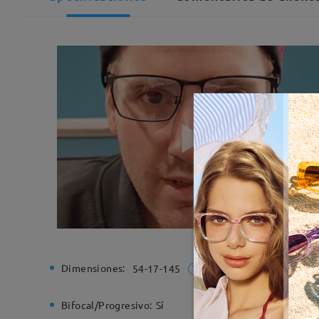
Dimensiones:
Ancho de
54-17-145
Bifocal/Progresivo:
Sí
Bisagra d