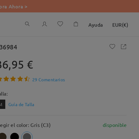
ra Ahora >
Ayuda
EUR
(
€
)
36984
36,95 €
29 Comentarios
lla:
M
Guía de Talla
legir el color: Gris (C3)
disponible