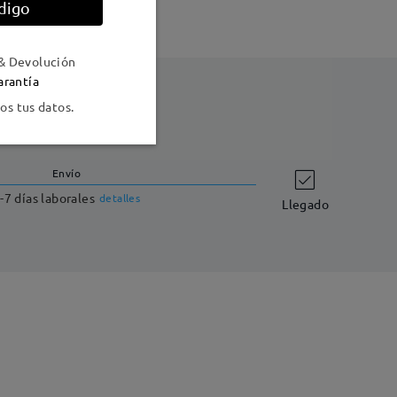
digo
& Devolución
arantía
s tus datos.
Envío
-7 días laborales
detalles
Llegado