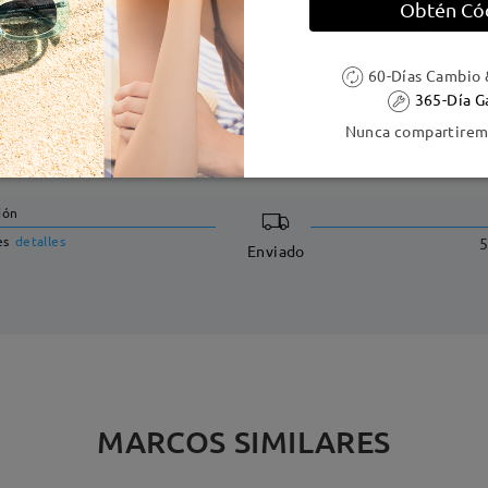
Obtén Có
60-Días Cambio 
365-Día G
Nunca compartiremo
DELIVERY
ión
es
detalles
5
Enviado
MARCOS SIMILARES