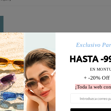
Exclusivo Pa
HASTA -9
EN MONT
+ -20% Off
¡Toda la web con
 la montura:
133 mm
(
Medio
)
Diametro de lentes:
55 mm
e resorte:
No
Material de la montura:
Titani