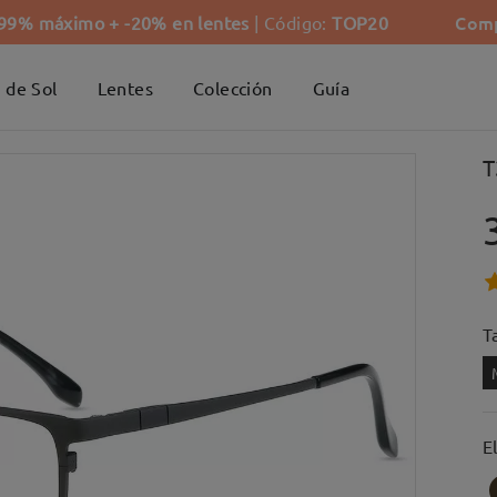
Comp
-99% máximo + -20% en lentes
| Código:
TOP20
 de Sol
Lentes
Colección
Guía
T
Ta
E