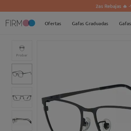
2as Rebajas 🔥 
Ofertas
Gafas Graduadas
Gafas
Probar