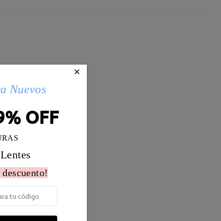
×
ra Nuevos
9% OFF
URAS
 Lentes
 descuento!
Peso:
14g
o