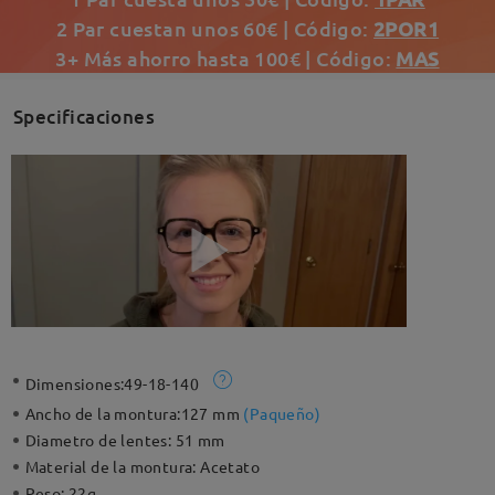
2 Par cuestan unos 60€ | Código:
2POR1
3+ Más ahorro hasta 100€ | Código:
MAS
Specificaciones
Dimensiones:
49-18-140
Ancho de la montura:
127 mm
(
Paqueño
)
Diametro de lentes:
51 mm
Material de la montura:
Acetato
Peso:
22g