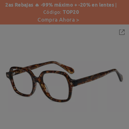
2as Rebajas 🔥 -99% máximo + -20% en lentes
|
Código:
TOP20
Compra Ahora >