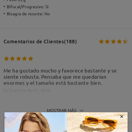
Bifocal/Progresivo:
Sí
Bisagra de resorte:
No
Comentarios de Clientes(188)
Me ha gustado mucho y favorece bastante y se
siente robusta. Pensaba que me quedarían
enormes y el tamaño está bastante bien.
by
David
on
Apr 9 , 2026
MOSTRAR MÁS
×
Quedan perfectas. Son progresivas avanzadas, se
ve muy muy bien, de cerca y de lejos. Recomiendo