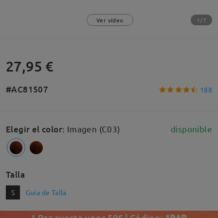
1/7
Ver vídeo
27,95 €
#AC81507
188
Elegir el color
:
Imagen (C03)
disponible
Talla
S
Guía de Talla
1 Par cuesta unos 50€ | Código:
1PAR