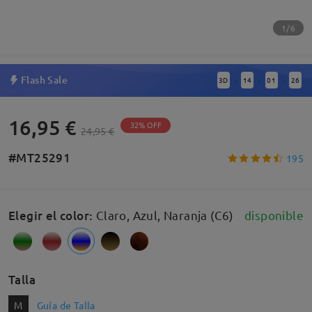
1/6
Flash Sale
3
D
14
01
25
:
:
:
16,95 €
32% OFF
24,95 €
#MT25291
195
Elegir el color
:
Claro, Azul, Naranja (C6)
disponible
Talla
M
Guía de Talla