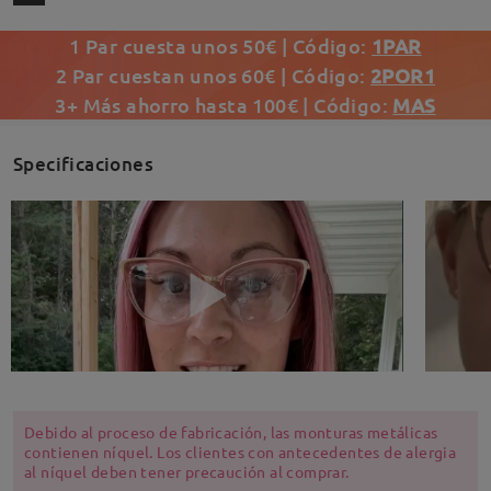
1 Par cuesta unos 50€ | Código:
1PAR
2 Par cuestan unos 60€ | Código:
2POR1
3+ Más ahorro hasta 100€ | Código:
MAS
Specificaciones
Debido al proceso de fabricación, las monturas metálicas
contienen níquel. Los clientes con antecedentes de alergia
al níquel deben tener precaución al comprar.