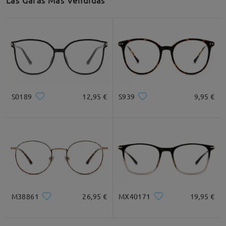
Las Gafas Más Vendidas
by
Anacan
on
Apr 15 , 2026
Leer todos los
comentarios
Deje su comentario
S0189
12,95 €
S939
9,95 €
M38861
26,95 €
MX40171
19,95 €