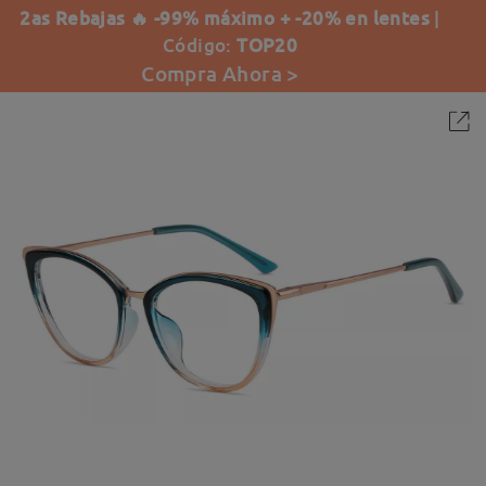
2as Rebajas 🔥 -99% máximo + -20% en lentes
|
Código:
TOP20
Compra Ahora >