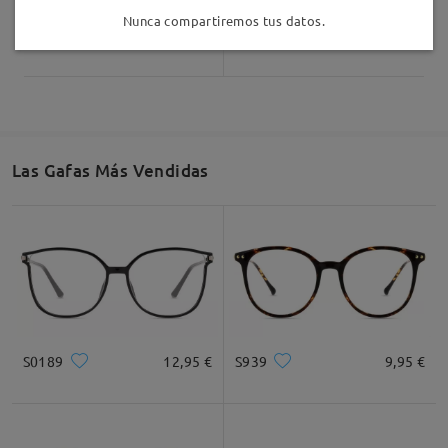
Nunca compartiremos tus datos.
Safari11
7,00 €
Plaid014
7,00 €
Las Gafas Más Vendidas
S0189
12,95 €
S939
9,95 €