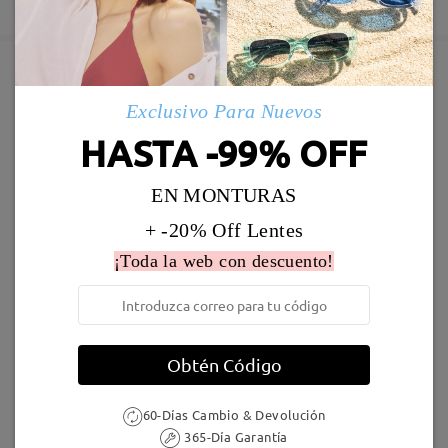
5-7 días laborales
detalles
Enviado
Marcos Similares
Exclusivo Para Nuevos
Envío
HASTA -99% OFF
5-7 días laborales
detalles
Leer todos los
EN MONTURAS
comentarios
Llegado
Deje su comentario
+ -20% Off Lentes
¡Toda la web con descuento!
AC49995
24,95 €
F907
17,00 €
Obtén Código
60-Días Cambio & Devolución
365-Día Garantía