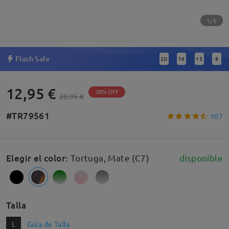
1/6
Flash Sale
2
D
16
15
7
:
:
:
12,95 €
38% OFF
20,95 €
#TR79561
107
Elegir el color
:
Tortuga, Mate (C7)
disponible
Talla
L
Guía de Talla