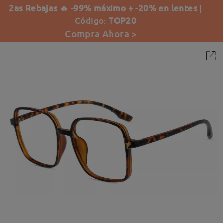
2as Rebajas 🔥 -99% máximo + -20% en lentes
|
Código:
TOP20
Compra Ahora >