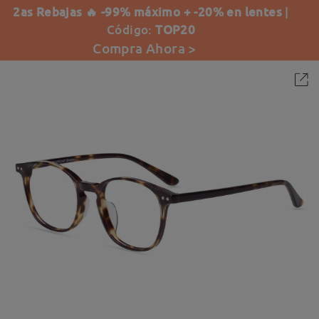
2as Rebajas 🔥 -99% máximo + -20% en lentes
|
Código:
TOP20
Compra Ahora >