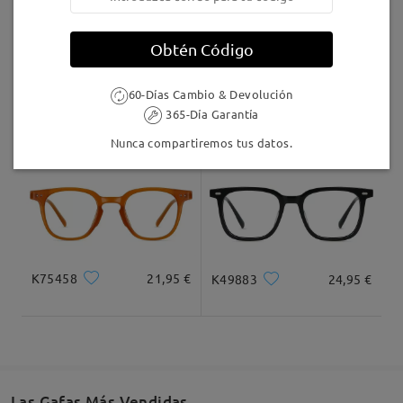
Llegado
Obtén Código
60-Días Cambio & Devolución
K28606
20,95 €
K52785
20,95 €
365-Día Garantía
Nunca compartiremos tus datos.
K75458
21,95 €
K49883
24,95 €
Las Gafas Más Vendidas