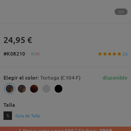
1/5
24,95 €
#K08210
23
K
I
D
S
Elegir el color
:
Tortuga (C104-F)
disponible
Talla
S
Guía de Talla
1 Par cuesta unos 50€ | Código:
1PAR