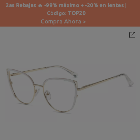
2as Rebajas 🔥 -99% máximo + -20% en lentes
|
Código:
TOP20
Compra Ahora >