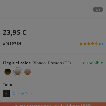
1/8
23,95 €
#M19784
63
Elegir el color
:
Blanco, Dorado (C5)
disponible
Talla
M
Guía de Talla
1 Par cuesta unos 50€ | Código:
1PAR