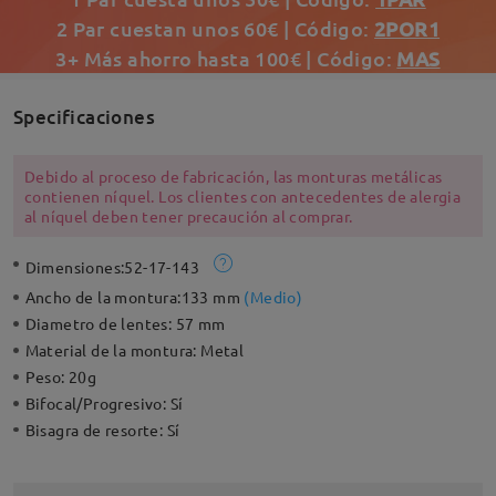
2 Par cuestan unos 60€ | Código:
2POR1
3+ Más ahorro hasta 100€ | Código:
MAS
Specificaciones
Debido al proceso de fabricación, las monturas metálicas
contienen níquel. Los clientes con antecedentes de alergia
al níquel deben tener precaución al comprar.
Dimensiones:
52-17-143
Ancho de la montura:
133 mm
(
Medio
)
Diametro de lentes:
57 mm
Material de la montura:
Metal
Peso:
20g
Bifocal/Progresivo:
Sí
Bisagra de resorte:
Sí