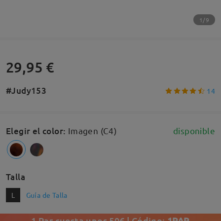
1/9
29,95 €
#Judy153
14
Elegir el color
:
Imagen (C4)
disponible
Talla
L
Guía de Talla
1 Par cuesta unos 50€ | Código:
1PAR