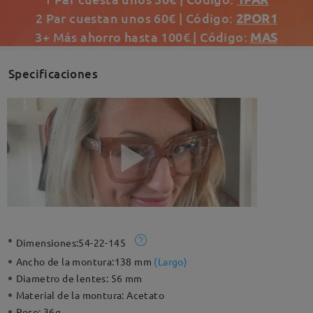
2 Par cuestan unos 60€ | Código:
2POR1
3+ Más ahorro hasta 100€ | Código:
MAS
Specificaciones
Dimensiones:
54-22-145
Ancho de la montura:
138 mm
(
Largo
)
Diametro de lentes:
56 mm
Material de la montura:
Acetato
Peso:
36g