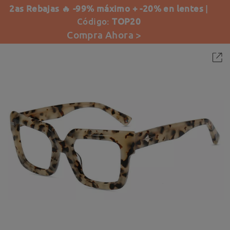
2as Rebajas 🔥 -99% máximo + -20% en lentes
|
Código:
TOP20
Compra Ahora >