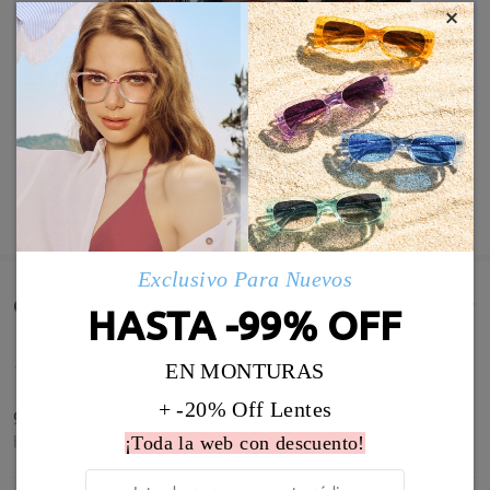
×
MOSTRAR MÁS
Exclusivo Para Nuevos
Comentarios de Clientes(14)
HASTA -99% OFF
EN MONTURAS
+ -20% Off Lentes
gracias
by
Alexantdra
on
Mar 11 , 2025
¡Toda la web con descuento!