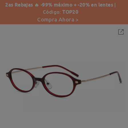
2as Rebajas 🔥 -99% máximo + -20% en lentes
|
Código:
TOP20
Compra Ahora >