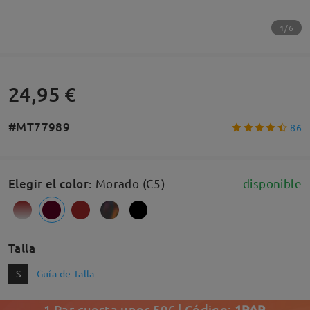
1/6
24,95 €
#MT77989
86
Elegir el color
:
Morado (C5)
disponible
Talla
S
Guía de Talla
1 Par cuesta unos 50€ | Código:
1PAR