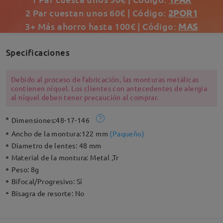
2 Par cuestan unos 60€ | Código:
2POR1
3+ Más ahorro hasta 100€ | Código:
MAS
Specificaciones
Debido al proceso de fabricación, las monturas metálicas
contienen níquel. Los clientes con antecedentes de alergia
al níquel deben tener precaución al comprar.
Dimensiones:
48-17-146
Ancho de la montura:
122 mm
(
Paqueño
)
Diametro de lentes:
48 mm
Material de la montura:
Metal ,Tr
Peso:
8g
Bifocal/Progresivo:
Sí
Bisagra de resorte:
No