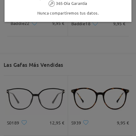
365-Día Garantía
Nunca compartiremos tus datos.
Baddie22
9,95 €
Baddie18
9,95 €
Las Gafas Más Vendidas
S0189
12,95 €
S939
9,95 €