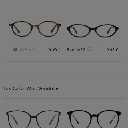
Ancho Total
Longitud de Patillas
130mm/ 5.12in
145mm/ 5.71in
TR05252
9,95 €
Baddie22
9,95 €
Ancho de Cristal
Altura de Cristal
Ancho de Puente
54mm/ 2.13in
33mm/ 1.3in
19mm/ 0.75in
Las Gafas Más Vendidas
Recomendación de Rostro