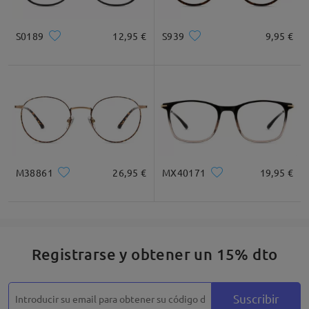
Cuadrada
Redondo
Corazón
Diamante
Ovalado
S0189
12,95 €
S939
9,95 €
* Solo Para Referencia
Descripción del Producto
M38861
26,95 €
MX40171
19,95 €
Registrarse y obtener un 15% dto
Suscribir