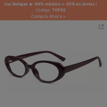
2as Rebajas 🔥 -99% máximo + -20% en lentes
|
Código:
TOP20
Compra Ahora >