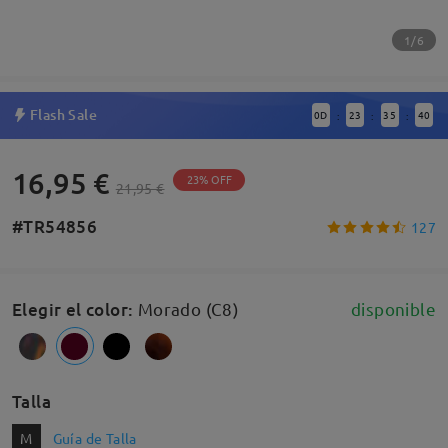
1/6
Flash Sale
0
D
23
35
40
:
:
:
16,95 €
23% OFF
21,95 €
#TR54856
127
Elegir el color
:
Morado (C8)
disponible
Talla
M
Guía de Talla