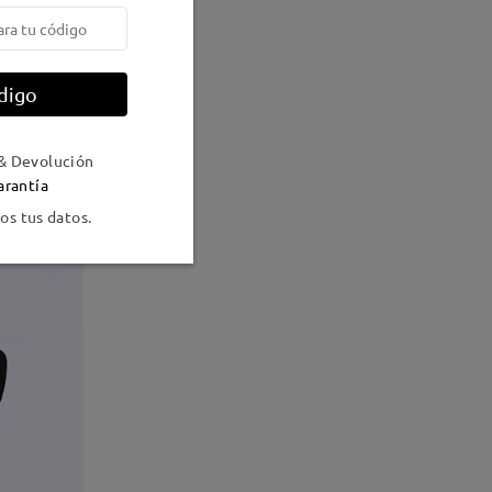
digo
& Devolución
arantía
s tus datos.