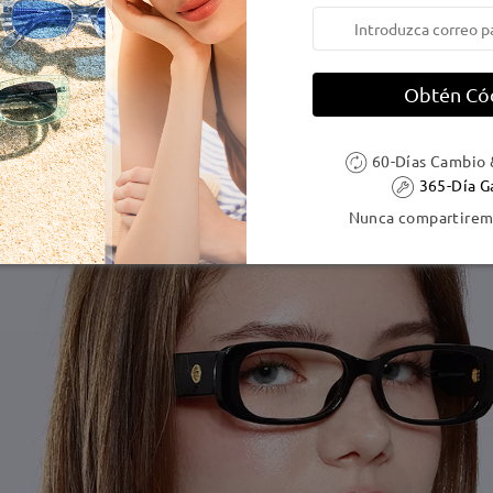
Obtén Có
60-Días Cambio 
365-Día G
Nunca compartiremo