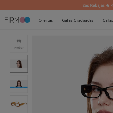
2as Rebajas 🔥 
Ofertas
Gafas Graduadas
Gafas
Probar