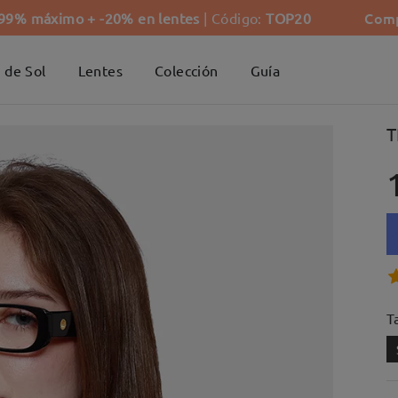
Comp
-99% máximo + -20% en lentes
| Código:
TOP20
 de Sol
Lentes
Colección
Guía
T
Ta