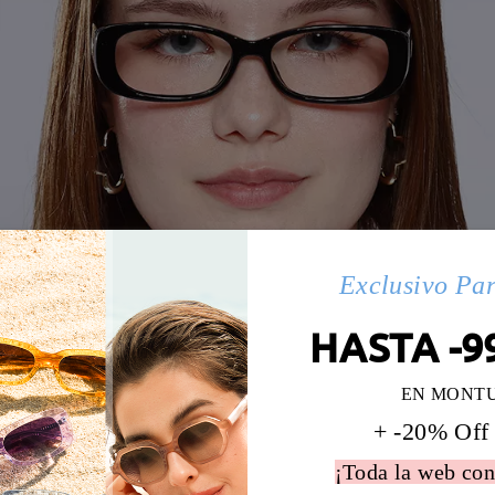
Exclusivo Pa
HASTA -9
EN MONT
+ -20% Off
¡Toda la web con