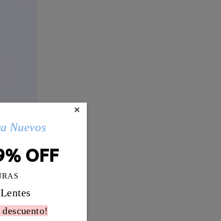
×
ra Nuevos
9% OFF
URAS
 Lentes
 descuento!