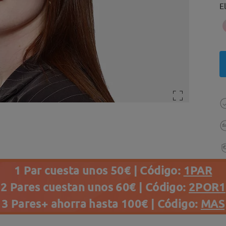
E
1 Par cuesta unos 50€ | Código:
1PAR
2 Pares cuestan unos 60€ | Código:
2POR1
3 Pares+ ahorra hasta 100€ | Código:
MAS