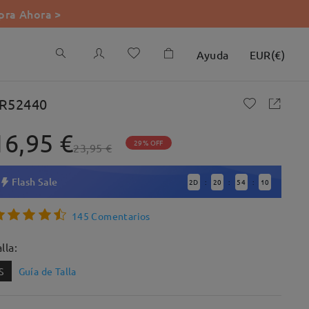
ra Ahora >
Ayuda
EUR
(
€
)
R52440
16,95 €
29% OFF
23,95 €
Flash Sale
2
D
20
54
8
:
:
:
145 Comentarios
lla:
S
Guía de Talla