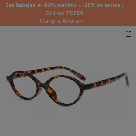
2as Rebajas 🔥 -99% máximo + -20% en lentes
|
Código:
TOP20
Compra Ahora >