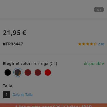
1/8
21,95 €
#TR98447
230
Elegir el color
:
Tortuga (C2)
disponible
Talla
S
Guía de Talla
1 Par cuesta unos 50€ | Código:
1PAR