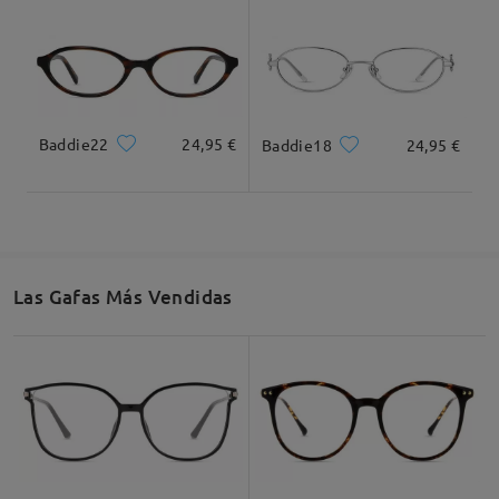
by
Patricia Méndez Fernández
on
Jun 9 , 2026
Leer todos los
comentarios
Baddie22
24,95 €
Baddie18
24,95 €
Deje su comentario
Las Gafas Más Vendidas