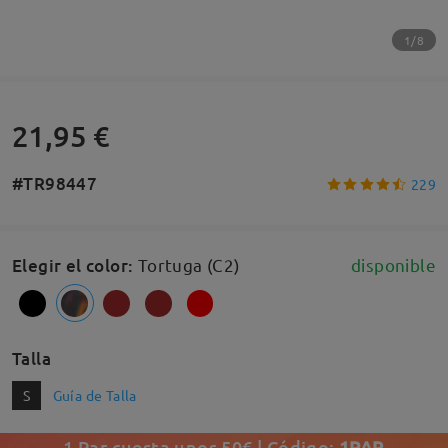
1/8
21,95 €
#TR98447
229
Elegir el color
:
Tortuga (C2)
disponible
Talla
S
Guía de Talla
1 Par cuesta unos 50€ | Código:
1PAR