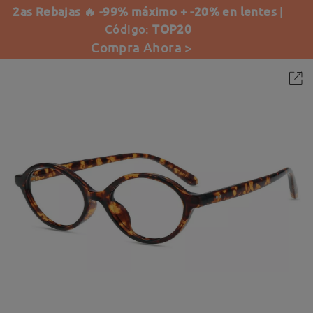
2as Rebajas 🔥 -99% máximo + -20% en lentes
|
Código:
TOP20
Compra Ahora >