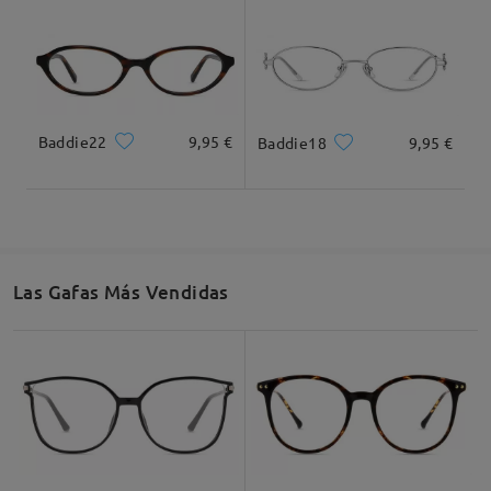
by
Patricia Méndez Fernández
on
Jun 9 , 2026
Leer todos los
comentarios
Baddie22
9,95 €
Baddie18
9,95 €
Deje su comentario
Las Gafas Más Vendidas