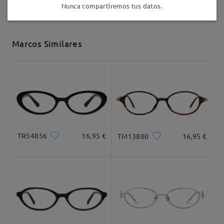
Nunca compartiremos tus datos.
Enviado
Marcos Similares
Envío
5-7 días laborales
detalles
Llegado
TR54856
16,95 €
TM13880
16,95 €