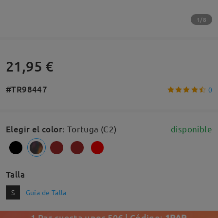
1/8
21,95 €
#TR98447
0
Elegir el color
:
Tortuga (C2)
disponible
Talla
S
Guía de Talla
1 Par cuesta unos 50€ | Código:
1PAR