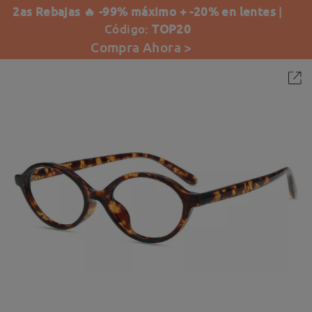
2as Rebajas 🔥 -99% máximo + -20% en lentes
|
Código:
TOP20
Compra Ahora >