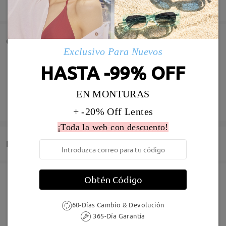
MOSTRAR MÁS
Comentarios de Clientes
Exclusivo Para Nuevos
Comparta su experiencia de compra para ayudar a otros a
HASTA -99% OFF
obtener gafas satisfechas
EN MONTURAS
Deje su comentario
+ -20% Off Lentes
¡Toda la web con descuento!
Entrega
Obtén Código
Pedido realizado
Revestimiento resistente a arañazo incluído
60 días de garantía de devolución y cambio
60-Días Cambio & Devolución
Fabricación
Garantía de 365 días
Descubrir Más
365-Día Garantía
5-7 días laborales
detalles