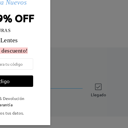
ra Nuevos
Peso:
18g
9% OFF
URAS
 Lentes
 descuento!
digo
Envío
-7 días laborales
detalles
Llegado
& Devolución
arantía
s tus datos.