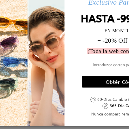
Exclusivo Pa
 la montura:
136 mm
(
Largo
)
Diametro de lentes:
57 mm
HASTA -9
e resorte:
Sí
Material de la montura:
Tr
EN MONT
+ -20% Off
¡Toda la web con
DELIVERY
Obtén Có
ión
es
detalles
5
Enviado
60-Días Cambio 
365-Día G
Nunca compartiremo