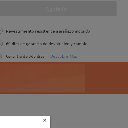
Agotado
Revestimiento resistente a arañazo incluído
60 días de garantía de devolución y cambio
Garantía de 365 días
Descubrir Más
×