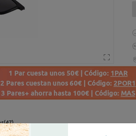
1 Par cuesta unos 50€ | Código:
1PAR
2 Pares cuestan unos 60€ | Código:
2POR1
3 Pares+ ahorra hasta 100€ | Código:
MAS
s(47)