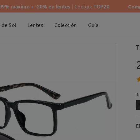
Comp
-99% máximo + -20% en lentes
| Código:
TOP20
 de Sol
Lentes
Colección
Guía
T
Ta
E