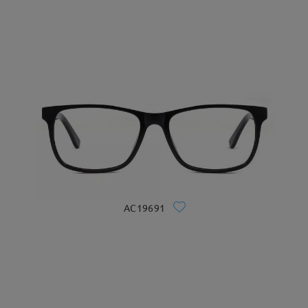
AC19691