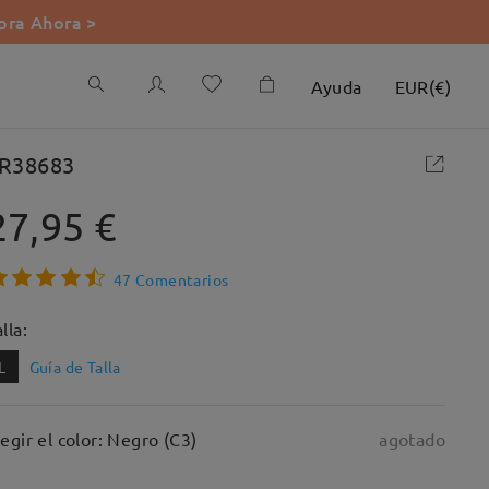
ra Ahora >
Ayuda
EUR
(
€
)
R38683
27,95 €
47 Comentarios
lla:
L
Guía de Talla
legir el color: Negro (C3)
agotado