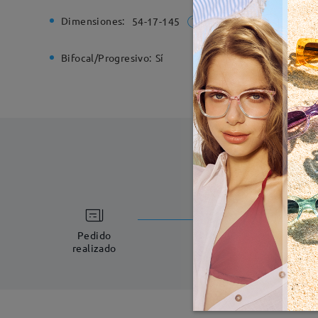
Dimensiones:
Ancho de
54-17-145
Bifocal/Progresivo:
Sí
Bisagra d
Fabricac
5-7 días laboral
Pedido
realizado