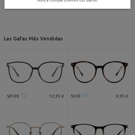
Las Gafas Más Vendidas
S0189
12,95 €
S939
9,95 €