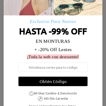
Enviado
Leer todos los
Marcos Similares
comentarios
Deje su comentario
Exclusivo Para Nuevos
Envío
5-7 días laborales
detalles
HASTA -99% OFF
EN MONTURAS
Llegado
+ -20% Off Lentes
¡Toda la web con descuento!
M26669
16,95 €
Judy174
9,95 €
Obtén Código
60-Días Cambio & Devolución
365-Día Garantía
M15856
16,95 €
TR15934
3,00 €
Nunca compartiremos tus datos.