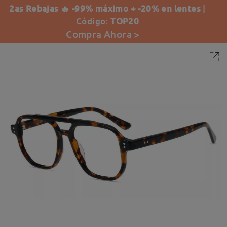
2as Rebajas 🔥 -99% máximo + -20% en lentes
|
Código:
TOP20
Compra Ahora >