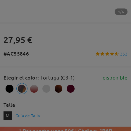
1/6
27,95 €
#AC55846
353
Elegir el color
:
Tortuga (C3-1)
disponible
Talla
M
Guía de Talla
1 Par cuesta unos 50€ | Código:
1PAR