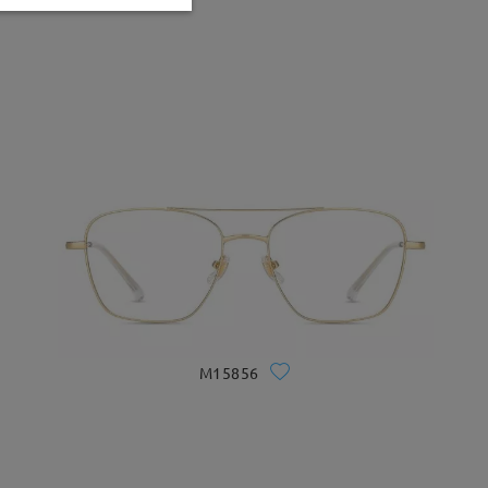
M15856