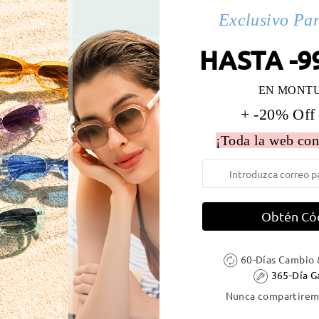
Exclusivo Pa
 la montura:
129 mm
(
Medio
)
Diametro de lentes:
54 mm
HASTA -9
e resorte:
No
Material de la montura:
Acetat
EN MONT
+ -20% Off
¡Toda la web con
DELIVERY
Obtén Có
ión
es
detalles
60-Días Cambio 
5
Enviado
365-Día G
Nunca compartiremo