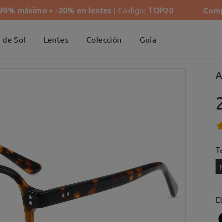
Comp
-99% máximo + -20% en lentes
| Código:
TOP20
 de Sol
Lentes
Colección
Guía
A
Ta
E