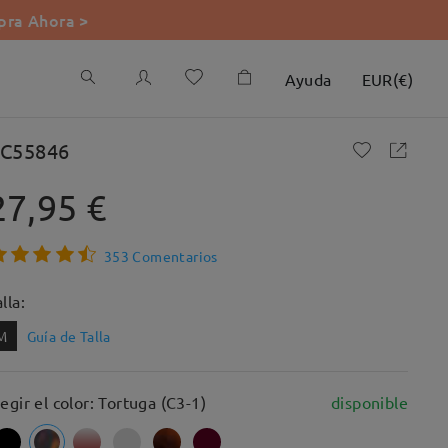
ra Ahora >
Ayuda
EUR
(
€
)
C55846
27,95 €
353 Comentarios
lla:
M
Guía de Talla
legir el color: Tortuga (C3-1)
disponible