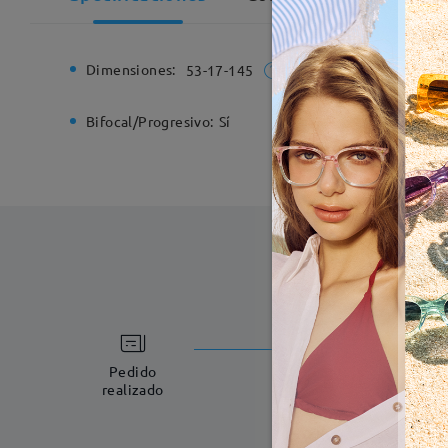
Dimensiones:
Ancho de
53-17-145
Bifocal/Progresivo:
Sí
Bisagra d
Fabricac
5-7 días laboral
Pedido
realizado