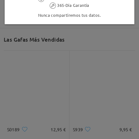
365-Día Garantía
Nunca compartiremos tus datos.
Las Gafas Más Vendidas
S0189
12,95 €
S939
9,95 €