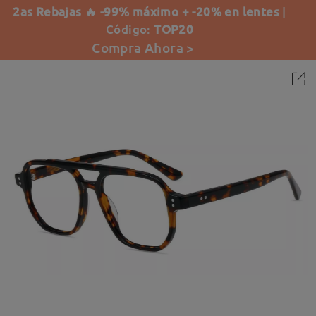
2as Rebajas 🔥 -99% máximo + -20% en lentes
|
Código:
TOP20
Compra Ahora >