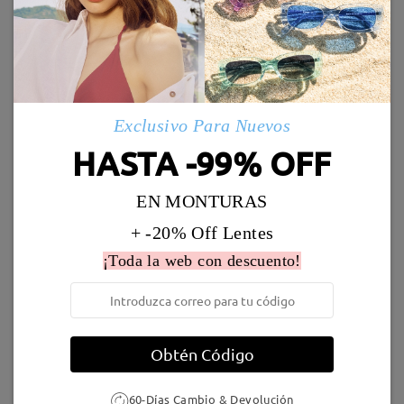
Enviado
Leer todos los
Marcos Similares
comentarios
Deje su comentario
Envío
5-7 días laborales
detalles
Exclusivo Para Nuevos
HASTA -99% OFF
Llegado
EN MONTURAS
M26669
16,95 €
Judy174
9,95 €
+ -20% Off Lentes
¡Toda la web con descuento!
Obtén Código
M18405
9,95 €
TR15934
3,00 €
60-Días Cambio & Devolución