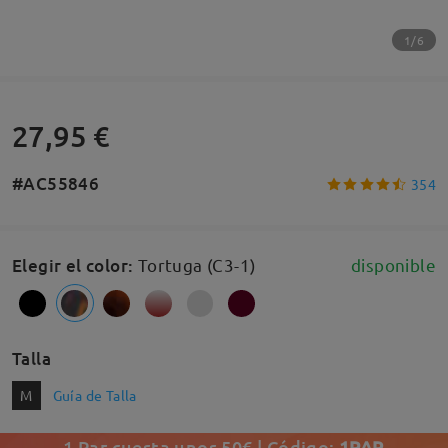
1/6
27,95 €
#AC55846
354
Elegir el color
:
Tortuga (C3-1)
disponible
Talla
M
Guía de Talla
1 Par cuesta unos 50€ | Código:
1PAR